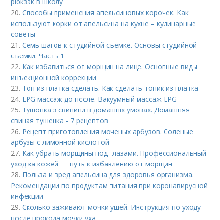
рюкзак в школу
20.
Способы применения апельсиновых корочек. Как
используют корки от апельсина на кухне – кулинарные
советы
21.
Семь шагов к студийной съемке. Основы студийной
съемки. Часть 1
22.
Как избавиться от морщин на лице. Основные виды
инъекционной коррекции
23.
Топ из платка сделать. Как сделать топик из платка
24.
LPG массаж до после. Вакуумный массаж LPG
25.
Тушонка з свинини в домашніх умовах. Домашняя
свиная тушенка - 7 рецептов
26.
Рецепт приготовления моченых арбузов. Соленые
арбузы с лимонной кислотой
27.
Как убрать морщины под глазами. Профессиональный
уход за кожей — путь к избавлению от морщин
28.
Польза и вред апельсина для здоровья организма.
Рекомендации по продуктам питания при коронавирусной
инфекции
29.
Сколько заживают мочки ушей. Инструкция по уходу
после прокола мочки уха