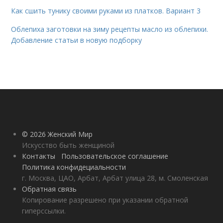
Как сшить тунику своими руками из платков. Вариант 3
Облепиха заготовки на зиму рецепты масло из облепихи.
Добавление статьи в новую подборку
© 2026 Женский Мир
Искусство быть женщиной
Контакты
Пользовательское соглашение
Политика конфидециальности
г. Москва, ЦАО, Арбат, Арбат улица 28, м. Смоленская
Обратная связь
Копирование разрешено при указании обратной
гиперссылки.