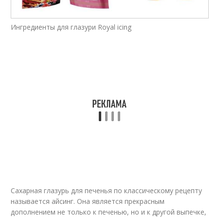
Белковая глазурь
Глазурь с ромом
Ингредиенты для глазури Royal icing
Масло с шоколадной
Глазурь из ирисок
глазурью
Глазурь для
Глазурь для куличей
пасхальных куличей
Глазури для куличей
Глазурь для кулича
Сахарная глазурь для печенья по классическому рецепту
называется айсинг. Она является прекрасным
дополнением не только к печенью, но и к другой выпечке,