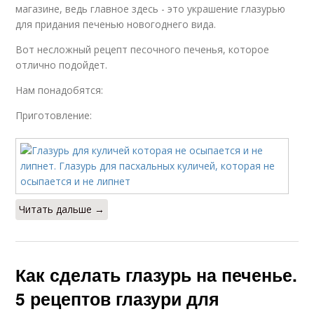
магазине, ведь главное здесь - это украшение глазурью
для придания печенью новогоднего вида.
Вот несложный рецепт песочного печенья, которое
Глазурь для торта
Глазурь для кексов
отлично подойдет.
Нам понадобятся:
Приготовление:
Рецепт для сахарной
Глазурь к новому году
глазури
Глазурь из сахарной
Читать дальше →
Глазури для пряников
пудры
Как сделать глазурь на печенье.
Универсальная
Глазурь из сахара
5 рецептов глазури для
глазурь