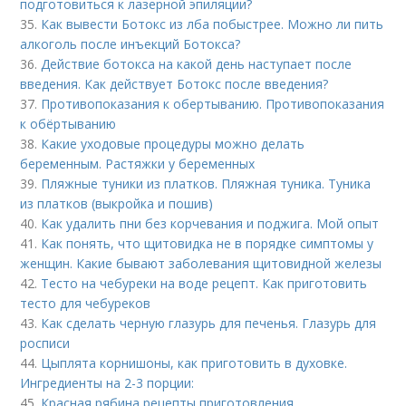
подготовиться к лазерной эпиляции?
35.
Как вывести Ботокс из лба побыстрее. Можно ли пить
алкоголь после инъекций Ботокса?
36.
Действие ботокса на какой день наступает после
введения. Как действует Ботокс после введения?
37.
Противопоказания к обертыванию. Противопоказания
к обёртыванию
38.
Какие уходовые процедуры можно делать
беременным. Растяжки у беременных
39.
Пляжные туники из платков. Пляжная туника. Туника
из платков (выкройка и пошив)
40.
Как удалить пни без корчевания и поджига. Мой опыт
41.
Как понять, что щитовидка не в порядке симптомы у
женщин. Какие бывают заболевания щитовидной железы
42.
Тесто на чебуреки на воде рецепт. Как приготовить
тесто для чебуреков
43.
Как сделать черную глазурь для печенья. Глазурь для
росписи
44.
Цыплята корнишоны, как приготовить в духовке.
Ингредиенты на 2-3 порции:
45.
Красная рябина рецепты приготовления.