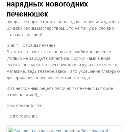
нарядных новогодних
печенюшек
Глазури для
предлагает приготовить новогоднее печенье и удивить
Рецепт для глазури
новогоднего печенья
близких своим мастерством. Это не так уж и сложно -
зато как красиво!
Шаг 1: Готовим печенье.
Вы можете взять за основу свое любимое печенье
Печения с глазурью
Сахарное печение
(только не забудьте запастись формочками в виде
елочек, звездочек и снеговиков) или купить готовое в
магазине, ведь главное здесь - это украшение глазурью
для придания печенью новогоднего вида.
Глазурь для
Вот несложный рецепт песочного печенья, которое
имбирного печенья
отлично подойдет.
Нам понадобятся:
Приготовление: