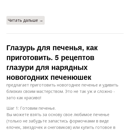
Читать дальше →
Розовая глазурь
Постная глазурь
Глазурь для печенья, как
приготовить. 5 рецептов
Глазурь на имбирное
Глазурь на печенье
глазури для нарядных
печенье
новогодних печенюшек
предлагает приготовить новогоднее печенье и удивить
Глазурь в домашних
близких своим мастерством. Это не так уж и сложно -
Сахарная мастика
условиях
зато как красиво!
Шаг 1: Готовим печенье.
Вы можете взять за основу свое любимое печенье
(только не забудьте запастись формочками в виде
Глазури для
Сахарная помадка
елочек, звездочек и снеговиков) или купить готовое в
пасхальных куличей