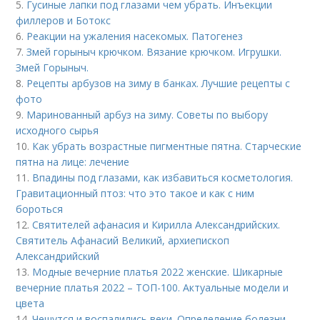
5.
Гусиные лапки под глазами чем убрать. Инъекции
филлеров и Ботокс
6.
Реакции на ужаления насекомых. Патогенез
7.
Змей горыныч крючком. Вязание крючком. Игрушки.
Змей Горыныч.
8.
Рецепты арбузов на зиму в банках. Лучшие рецепты с
фото
9.
Маринованный арбуз на зиму. Советы по выбору
исходного сырья
10.
Как убрать возрастные пигментные пятна. Старческие
пятна на лице: лечение
11.
Впадины под глазами, как избавиться косметология.
Гравитационный птоз: что это такое и как с ним
бороться
12.
Святителей афанасия и Кирилла Александрийских.
Святитель Афанасий Великий, архиепископ
Александрийский
13.
Модные вечерние платья 2022 женские. Шикарные
вечерние платья 2022 – ТОП-100. Актуальные модели и
цвета
14.
Чешутся и воспалились веки. Определение болезни.