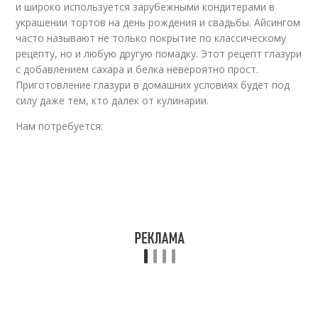
Кексы в сахарной
и широко используется зарубежными кондитерами в
Глазурь для росписи
глазури
украшении тортов на день рождения и свадьбы. Айсингом
часто называют не только покрытие по классическому
рецепту, но и любую другую помадку. Этот рецепт глазури
с добавлением сахара и белка невероятно прост.
Ингредиенты для
Глазурь для
Приготовление глазури в домашних условиях будет под
глазурь
украшения
силу даже тем, кто далек от кулинарии.
Нам потребуется:
Глазурь на воде
Сахарная пудра
Готовая глазурь
Зеркальная глазурь
Пряники с глазурью
Королевская глазурь