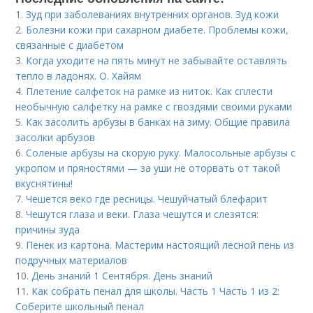
1.
Зуд при заболеваниях внутренних органов. Зуд кожи
2.
Болезни кожи при сахарном диабете. Проблемы кожи,
связанные с диабетом
3.
Когда уходите на пять минут не забывайте оставлять
тепло в ладонях. О. Хайям
4.
Плетение салфеток на рамке из ниток. Как сплести
необычную салфетку на рамке с гвоздями своими руками
5.
Как засолить арбузы в банках на зиму. Общие правила
засолки арбузов
6.
Соленые арбузы на скорую руку. Малосольные арбузы с
укропом и пряностями — за уши не оторвать от такой
вкуснятины!
7.
Чешется веко где ресницы. Чешуйчатый блефарит
8.
Чешутся глаза и веки. Глаза чешутся и слезятся:
причины зуда
9.
Пенек из картона. Мастерим настоящий лесной пень из
подручных материалов
10.
День знаний 1 Сентября. День знаний
11.
Как собрать пенал для школы. Часть 1 Часть 1 из 2:
Соберите школьный пенал