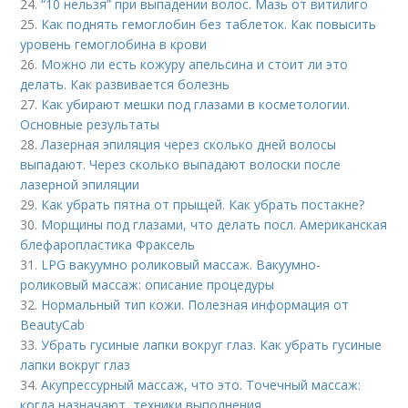
24.
“10 нельзя” при выпадении волос. Мазь от витилиго
25.
Как поднять гемоглобин без таблеток. Как повысить
уровень гемоглобина в крови
26.
Можно ли есть кожуру апельсина и стоит ли это
делать. Как развивается болезнь
27.
Как убирают мешки под глазами в косметологии.
Основные результаты
28.
Лазерная эпиляция через сколько дней волосы
выпадают. Через сколько выпадают волоски после
лазерной эпиляции
29.
Как убрать пятна от прыщей. Как убрать постакне?
30.
Морщины под глазами, что делать посл. Американская
блефаропластика Фраксель
31.
LPG вакуумно роликовый массаж. Вакуумно-
роликовый массаж: описание процедуры
32.
Нормальный тип кожи. Полезная информация от
BeautyCab
33.
Убрать гусиные лапки вокруг глаз. Как убрать гусиные
лапки вокруг глаз
34.
Акупрессурный массаж, что это. Точечный массаж:
когда назначают, техники выполнения