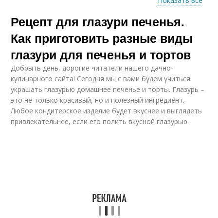
Показать все
Рецепт для глазури печенья.
Белковая глазурь
Глазурь из ирисок
Как приготовить разные виды
глазури для печенья и тортов
Добрыть день, дорогие читатели нашего дачно-
Классическая глазурь
Сахарная глазурь
кулинарного сайта! Сегодня мы с вами будем учиться
украшать глазурью домашнее печенье и торты. Глазурь –
это не только красивый, но и полезный ингредиент.
Любое кондитерское изделие будет вкуснее и выглядеть
привлекательнее, если его полить вкусной глазурью.
Кексы в сахарной
Глазури для
глазури
новогоднего печенья
Глазурь для
Печения с глазурью
имбирного печенья