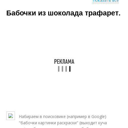
Показать все
Бабочки из шоколада трафарет.
Узоры из шоколада
Бабочка из шоколада
Набираем в поисковике (например в Google)
"бабочки картинки раскраски" (выходит куча