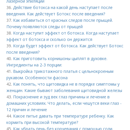
лазерной эпиляции
36.
Действие ботокса на какой день наступает после
введения. Как действует Ботокс после введения?
37.
Как избавиться от красных следов после прыщей.
Почему появляются следы от прыщей
38.
Когда наступит эффект от ботокса. Когда наступает
эффект от ботокса и сколько он держится
39.
Когда будет эффект от ботокса. Как действует Ботокс
после введения?
40.
Как приготовить корнишоны цыплят в духовке.
Ингредиенты на 2-3 порции:
41.
Выкройка трикотажного платья с цельнокроеным
рукавом. Особенности фасона
42.
Как понять, что щитовидка не в порядке симптомы у
женщин. Какие бывают заболевания щитовидной железы
43.
Покраснение и зуд век глаз причины и лечение в
домашних условиях. Что делать, если чешутся веки глаз -
12 причин и лечение
44.
Какое питье давать при температуре ребенку. Как
кормить при высокой температуре?
45.
Как убрать пень без корчевания с помощью соли.