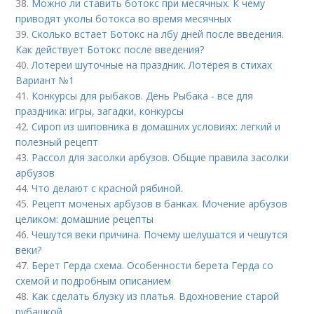
38.
Можно ли ставить ботокс при месячных. К чему
приводят уколы ботокса во время месячных
39.
Сколько встает Ботокс на лбу дней после введения.
Как действует Ботокс после введения?
40.
Лотереи шуточные на праздник. Лотерея в стихах
Вариант №1
41.
Конкурсы для рыбаков. День Рыбака - все для
праздника: игры, загадки, конкурсы
42.
Сироп из шиповника в домашних условиях: легкий и
полезный рецепт
43.
Рассол для засолки арбузов. Общие правила засолки
арбузов
44.
Что делают с красной рябиной.
45.
Рецепт моченых арбузов в банках. Мочение арбузов
целиком: домашние рецепты
46.
Чешутся веки причина. Почему шелушатся и чешутся
веки?
47.
Берет Герда схема. Особенности берета Герда со
схемой и подробным описанием
48.
Как сделать блузку из платья. Вдохновение старой
рубашкой