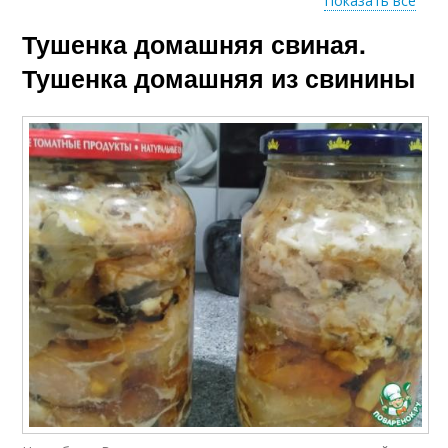
Показать все
Тушенка домашняя свиная.
Приготовление в
Условия из свинины
кастрюле
Тушенка домашняя из свинины
Условия без
Тушенка в кастрюле
автоклава