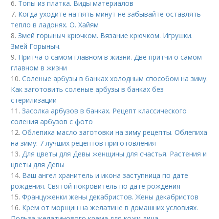
6.
Топы из платка. Виды материалов
7.
Когда уходите на пять минут не забывайте оставлять
тепло в ладонях. О. Хайям
8.
Змей горыныч крючком. Вязание крючком. Игрушки.
Змей Горыныч.
9.
Притча о самом главном в жизни. Две притчи о самом
главном в жизни
10.
Соленые арбузы в банках холодным способом на зиму.
Как заготовить соленые арбузы в банках без
стерилизации
11.
Засолка арбузов в банках. Рецепт классического
соления арбузов с фото
12.
Облепиха масло заготовки на зиму рецепты. Облепиха
на зиму: 7 лучших рецептов приготовления
13.
Для цветы для Девы женщины для счастья. Растения и
цветы для Девы
14.
Ваш ангел хранитель и икона заступница по дате
рождения. Святой покровитель по дате рождения
15.
Француженки жены декабристов. Жены декабристов
16.
Крем от морщин на желатине в домашних условиях.
Польза желатинового крема для кожи лица