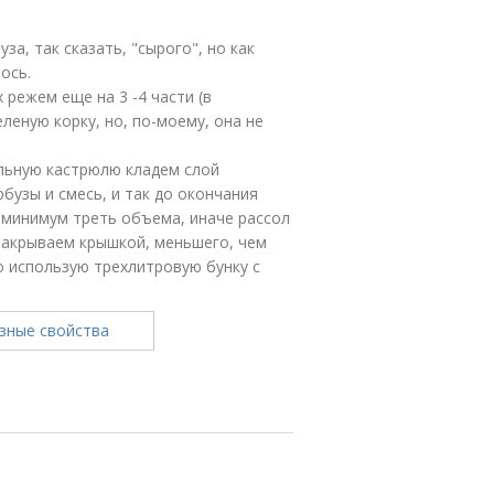
за, так сказать, "сырого", но как
ось.
режем еще на 3 -4 части (в
леную корку, но, по-моему, она не
ельную кастрюлю кладем слой
бузы и смесь, и так до окончания
 минимум треть объема, иначе рассол
накрываем крышкой, меньшего, чем
го использую трехлитровую бунку с