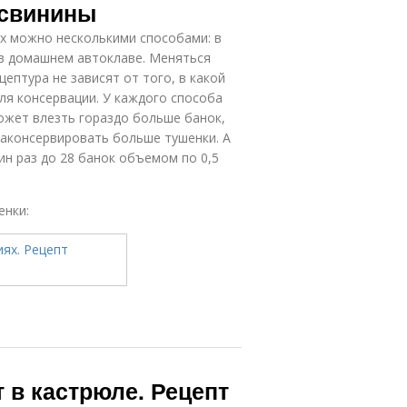
 свинины
х можно несколькими способами: в
и в домашнем автоклаве. Меняться
ептура не зависят от того, в какой
ля консервации. У каждого способа
может влезть гораздо больше банок,
законсервировать больше тушенки. А
н раз до 28 банок объемом по 0,5
енки:
 в кастрюле. Рецепт