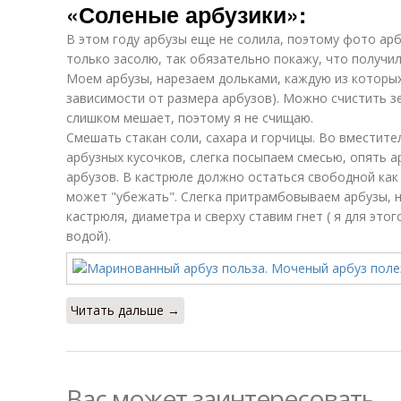
«Соленые арбузики»:
В этом году арбузы еще не солила, поэтому фото арбу
только засолю, так обязательно покажу, что получил
Моем арбузы, нарезаем дольками, каждую из которых 
зависимости от размера арбузов). Можно счистить зе
слишком мешает, поэтому я не счищаю.
Смешать стакан соли, сахара и горчицы. Во вместит
арбузных кусочков, слегка посыпаем смесью, опять ар
арбузов. В кастрюле должно остаться свободной как
может "убежать". Слегка притрамбовываем арбузы, 
кастрюля, диаметра и сверху ставим гнет ( я для это
водой).
Читать дальше →
Вас может заинтересовать