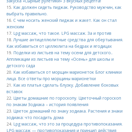
закуска «Сырные рулетики» 3 вкусных рецепта!
15.
Как должен сидеть пиджак. Руководство мужчин, как
выбрать правильно.
16.
С чем носить женский пиджак и жакет. Как он стал
женским
17.
Lpg массаж, что такое. LPG массаж. За и против
18.
Лучшие антицеллюлитные средства для обертывания.
Как избавиться от целлюлита на бедрах и ягодицах
19.
Поделки из листьев на тему осени для детского..
Аппликации из листьев на тему «Осень» для школы и
детского сада
20.
Как избавиться от морщин марионеток Блог клиники
лица. Все ответы про морщины марионетки
21.
Как из платья сделать блузку. Добавление боковых
вставок
22.
Цветы домашние по гороскопу. Цветочный гороскоп
по знакам Зодиака – история появления
23.
Цветок домашний по знаку зодиака. Растения и знаки
зодиака: что посадить дома
24.
Lpg массаж, что это за процедура противопоказания.
LPG массаж — противопоказания и принцип действия