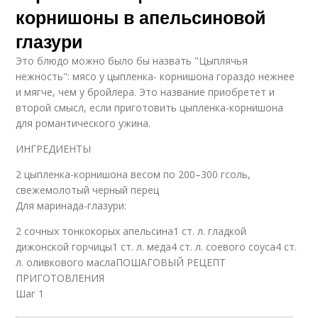
корнишоны в апельсиновой
глазури
Это блюдо можно было бы назвать "Цыплячья
нежность": мясо у цыпленка- корнишона гораздо нежнее
и мягче, чем у бройлера. Это название приобретет и
второй смысл, если приготовить цыпленка-корнишона
для романтического ужина.
ИНГРЕДИЕНТЫ
2 цыпленка-корнишона весом по 200–300 гсоль,
свежемолотый черный перец
Для маринада-глазури:
2 сочных тонкокорых апельсина1 ст. л. гладкой
дижонской горчицы1 ст. л. меда4 ст. л. соевого соуса4 ст.
л. оливкового маслаПОШАГОВЫЙ РЕЦЕПТ
ПРИГОТОВЛЕНИЯ
Шаг 1