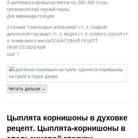
2 цыпленка-корнишона весом по 200–300 гсоль,
свежемолотый черный перец
Для маринада-глазури:
2 сочных тонкокорых апельсина1 ст. л. гладкой
дижонской горчицы1 ст. л. меда4 ст. л. соевого соуса4 ст.
л. оливкового маслаПОШАГОВЫЙ РЕЦЕПТ
ПРИГОТОВЛЕНИЯ
Шаг 1
Читать дальше →
Цыплята корнишоны в духовке
рецепт. Цыплята-корнишоны в