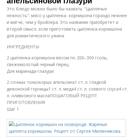
апельсиновой глазури
Это блюдо можно было бы назвать "Цыплячья
нежность": мясо у цыпленка- корнишона гораздо нежнее
и мягче, чем у бройлера. Это название приобретет и
второй смысл, если приготовить цыпленка-корнишона
для романтического ужина.
ИНГРЕДИЕНТЫ
2 цыпленка-корнишона весом по 200–300 гсоль,
свежемолотый черный перец
Для маринада-глазури:
2 сочных тонкокорых апельсина1 ст. л. гладкой
дижонской горчицы1 ст. л. меда4 ст. л. соевого соуса4 ст.
л. оливкового маслаПОШАГОВЫЙ РЕЦЕПТ
ПРИГОТОВЛЕНИЯ
Шаг 1