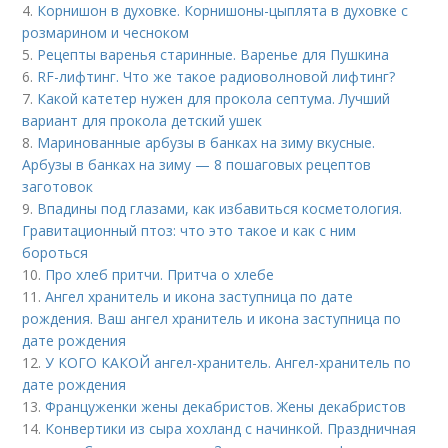
4.
Корнишон в духовке. Корнишоны-цыплята в духовке с
розмарином и чесноком
5.
Рецепты варенья старинные. Варенье для Пушкина
6.
RF-лифтинг. Что же такое радиоволновой лифтинг?
7.
Какой катетер нужен для прокола септума. Лучший
вариант для прокола детский ушек
8.
Маринованные арбузы в банках на зиму вкусные.
Арбузы в банках на зиму — 8 пошаговых рецептов
заготовок
9.
Впадины под глазами, как избавиться косметология.
Гравитационный птоз: что это такое и как с ним
бороться
10.
Про хлеб притчи. Притча о хлебе
11.
Ангел хранитель и икона заступница по дате
рождения. Ваш ангел хранитель и икона заступница по
дате рождения
12.
У КОГО КАКОЙ ангел-хранитель. Ангел-хранитель по
дате рождения
13.
Француженки жены декабристов. Жены декабристов
14.
Конвертики из сыра хохланд с начинкой. Праздничная