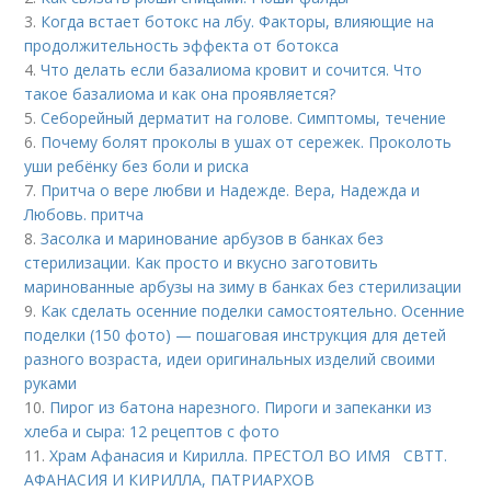
3.
Когда встает ботокс на лбу. Факторы, влияющие на
продолжительность эффекта от ботокса
4.
Что делать если базалиома кровит и сочится. Что
такое базалиома и как она проявляется?
5.
Себорейный дерматит на голове. Cимптомы, течение
6.
Почему болят проколы в ушах от сережек. Проколоть
уши ребёнку без боли и риска
7.
Притча о вере любви и Надежде. Вера, Надежда и
Любовь. притча
8.
Засолка и маринование арбузов в банках без
стерилизации. Как просто и вкусно заготовить
маринованные арбузы на зиму в банках без стерилизации
9.
Как сделать осенние поделки самостоятельно. Осенние
поделки (150 фото) — пошаговая инструкция для детей
разного возраста, идеи оригинальных изделий своими
руками
10.
Пирог из батона нарезного. Пироги и запеканки из
хлеба и сыра: 12 рецептов с фото
11.
Храм Афанасия и Кирилла. ПРЕСТОЛ ВО ИМЯ СВТТ.
АФАНАСИЯ И КИРИЛЛА, ПАТРИАРХОВ