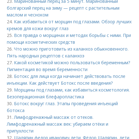
23.
Маринованный перец за 5 минут. Маринованный
болгарский перец на зиму — рецепт с растительным
маслом и чесноком
24.
Как избавиться от морщин под глазами. Обзор лучших
кремов для кожи вокруг глаз
25.
Вся правда о морщинах и методах борьбы с ними. При
помощи косметических средств
26.
Что можно приготовить из каланхоэ обыкновенного.
Пять народных рецептов с каланхоэ
27.
Какой косметикой можно пользоваться беременным?
Пигментация во время беременности
28.
Ботокс для лица когда начинает действовать после
инъекции. Как действует Ботокс после введения?
29.
Морщины под глазами, как избавиться косметология.
Безоперационная блефаропластика
30.
Ботокс вокруг глаз. Этапы проведения инъекций
ботокса
31.
Лимфодренажный массаж от отеков.
Лимфодренажный массаж век: убираем отёки и
припухлости
32.
Шаляпин федор иванович дети. Фёдор Шаляпин, дети