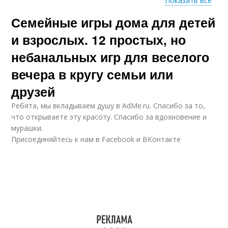
Показать все
Семейные игры дома для детей
Игры для детей
Игры для малютки
и взрослых. 12 простых, но
небанальных игр для веселого
вечера в кругу семьи или
Нескучные игры
Игры для семьи
друзей
Ребята, мы вкладываем душу в AdMe.ru. Cпасибо за то,
что открываете эту красоту. Спасибо за вдохновение и
мурашки.
Присоединяйтесь к нам в Facebook и ВКонтакте