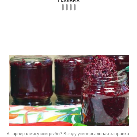
Заправка к супам
Борщ с заправкой
Домашние заправки
Суповые заправки
Заправки на зиму
Заправки для борщей
Заправка для
Борщевая заправка
супчиков
А гарнир к мясу или рыбы? Всюду универсальная заправка