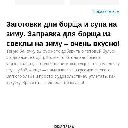
Показать все
Заготовки для борща и супа на
Заправка на зиму
Вкусная заправка
зиму. Заправка для борща из
свеклы на зиму – очень вкусно!
Такую баночку вы сможете добавить в готовый бульон,
Заправки для супов
Заправка для солянки
когда варите борщ. Кроме того, она настолько
универсальна, что ею вполне можно украшать селедочку
под шубой. А еще — намазывать на кусочек свежего
мягкого хлеба и просто с удовольствием уплетать, как
закуску. Красота — невероятно вкусно!
Заправка для
Заправка для щей
рассольника
Томатная заправка
Овощная заправка