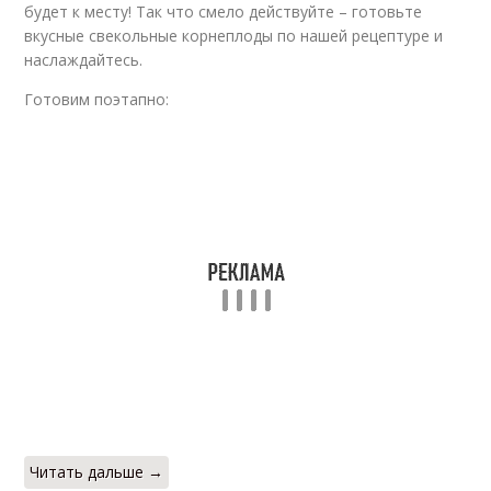
будет к месту! Так что смело действуйте – готовьте
вкусные свекольные корнеплоды по нашей рецептуре и
Заправка со свеклой
наслаждайтесь.
Крымская заправка
и
Готовим поэтапно:
Ингредиенты для
Заправка для супов
заправка
Суповые заготовки
Помидорная заправка
Заправки для супа
Соленая заправка
Читать дальше →