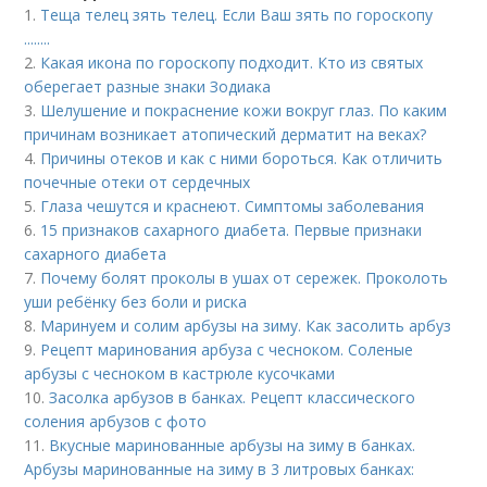
1.
Теща телец зять телец. Если Ваш зять по гороскопу
........
2.
Какая икона по гороскопу подходит. Кто из святых
оберегает разные знаки Зодиака
3.
Шелушение и покраснение кожи вокруг глаз. По каким
причинам возникает атопический дерматит на веках?
4.
Причины отеков и как с ними бороться. Как отличить
почечные отеки от сердечных
5.
Глаза чешутся и краснеют. Симптомы заболевания
6.
15 признаков сахарного диабета. Первые признаки
сахарного диабета
7.
Почему болят проколы в ушах от сережек. Проколоть
уши ребёнку без боли и риска
8.
Маринуем и солим арбузы на зиму. Как засолить арбуз
9.
Рецепт маринования арбуза с чесноком. Соленые
арбузы с чесноком в кастрюле кусочками
10.
Засолка арбузов в банках. Рецепт классического
соления арбузов с фото
11.
Вкусные маринованные арбузы на зиму в банках.
Арбузы маринованные на зиму в 3 литровых банках: