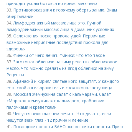
приводят уколы ботокса во время месячных
33.
Противопоказания к горячему обертыванию. Виды
обёртываний
34.
Лимфодренажный массаж лица это. Ручной
лимфодренажный массаж лица в домашних условиях
35.
Осложнения после прокола ушей. Первичные
возможные неприятные последствия прокола для
здоровья
36.
Финики от чего лечат. Финики: что это такое
37.
Заготовка облепихи на зиму рецепты облепиховое
масло. Что можно сделать из ягод облепихи на зиму.
Рецепты
38.
Афанасий и кирилл святые кого защитят. У каждого
есть свой ангел-хранитель и своя икона-заступница.
39.
Морская Жемчужина салат с кальмарами. Салат
«Морская жемчужина» с кальмаром, крабовыми
палочками и креветками
40.
Чешутся веки глаз чем лечить. Что делать, если
чешутся веки глаз - 12 причин и лечение
41.
Последние новости БАНО эко вешняки новости. Приют