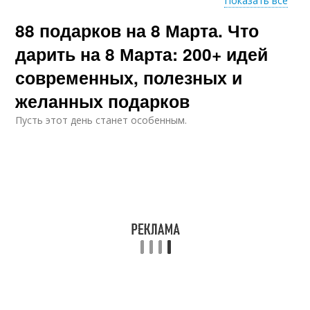
Показать все
88 подарков на 8 Марта. Что
Средства для
Соответствующие
умывания
средства
дарить на 8 Марта: 200+ идей
современных, полезных и
желанных подарков
Профессиональный
Уход за кожей
уход
Пусть этот день станет особенным.