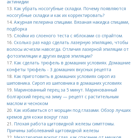
актинидии
13.
Как убрать носогубные складки. Почему появляются
носогубные складки и как их корректировать?
14.
Ажурная пелерина спицами. Вязаная накидка спицами,
подборка
15.
Слойки из слоеного теста с яблоками со спрайтом.
16.
Сколько раз надо сделать лазерную эпиляцию, чтобы
волосы исчезли навсегда. Отличия лазерной эпиляции от
фотоэпиляции и других видов эпиляции?
17.
Как сделать трюфель в домашних условиях. Домашние
конфеты трюфель - 3 домашних вкусных рецепта
18.
Как приготовить в домашних условиях сироп из
шиповника. Сироп из шиповника в домашних условиях
19.
Маринованный перец за 5 минут. Маринованный
болгарский перец на зиму — рецепт с растительным
маслом и чесноком
20.
Как избавиться от морщин под глазами. Обзор лучших
кремов для кожи вокруг глаз
21.
Плохая работа щитовидной железы симптомы.
Причины заболеваний щитовидной железы
22.
Мезотерапия вокруг глаз, как спасение от мешков.