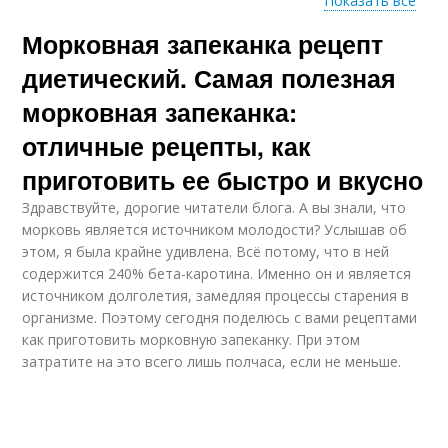
Показать все
Морковная запеканка рецепт
Ингредиенты для
Творожная запеканка
творожная запеканка
диетический. Самая полезная
морковная запеканка:
отличные рецепты, как
Запеканка в духовке
Запеканка с творогом
приготовить ее быстро и вкусно
Здравствуйте, дорогие читатели блога. А вы знали, что
морковь является источником молодости? Услышав об
этом, я была крайне удивлена. Всё потому, что в ней
Запеканка с
Запеканка из вареной
содержится 240% бета-каротина. Именно он и является
яблоками
источником долголетия, замедляя процессы старения в
организме. Поэтому сегодня поделюсь с вами рецептами
как приготовить морковную запеканку. При этом
затратите на это всего лишь полчаса, если не меньше.
Запеканка из
Запеканка с манкой
моркови