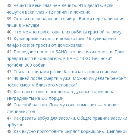
38.
Чешутся веки глаз чем лечить. Что делать, если
чешутся веки глаз - 12 причин и лечение
39.
Сколько переваривается яйцо. Время переваривания
пищи в желудке
40.
Что можно приготовить из рябины красной на зиму.
41.
Кулинарные хитрости домохозяек. 16 кулинарных
лайфхаков: хитрости от домохозяек
42.
Последние новости БАНО эко вешняки новости. Приют
превратился в концлагерь: в БАНО "ЭКО-Вешняки"
погибли 300 собак
43.
Связать спицами рюши. Как вязать рюши спицами
44.
40 дней после смерти мужа. Можно ли делать ремонт
после смерти близкого человека?
45.
Как приготовить цыпленка в духовке корнишона.
Ингредиенты на 2-3 порции:
46.
Солевой раство. Почему соль помогает — мнение
специалистов
47.
Как резать арбуз для засолки. Общие правила засолки
арбузов
48.
Как вкусно приготовить цыплят корнишоны. Цыпленок