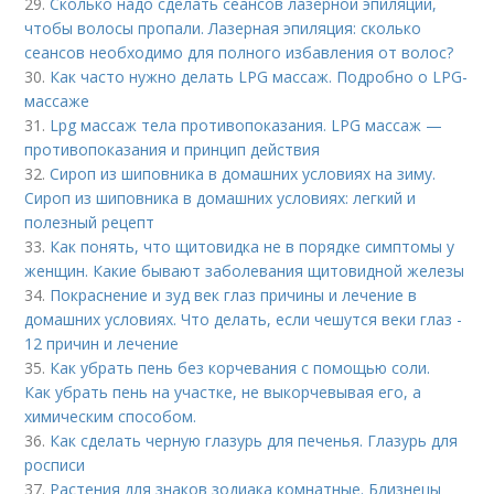
29.
Сколько надо сделать сеансов лазерной эпиляции,
чтобы волосы пропали. Лазерная эпиляция: сколько
сеансов необходимо для полного избавления от волос?
30.
Как часто нужно делать LPG массаж. Подробно о LPG-
массаже
31.
Lpg массаж тела противопоказания. LPG массаж —
противопоказания и принцип действия
32.
Сироп из шиповника в домашних условиях на зиму.
Сироп из шиповника в домашних условиях: легкий и
полезный рецепт
33.
Как понять, что щитовидка не в порядке симптомы у
женщин. Какие бывают заболевания щитовидной железы
34.
Покраснение и зуд век глаз причины и лечение в
домашних условиях. Что делать, если чешутся веки глаз -
12 причин и лечение
35.
Как убрать пень без корчевания с помощью соли.
Как убрать пень на участке, не выкорчевывая его, а
химическим способом.
36.
Как сделать черную глазурь для печенья. Глазурь для
росписи
37.
Растения для знаков зодиака комнатные. Близнецы