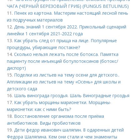
ЧАГА (ЧЕРНЫЙ БЕРЕЗОВЫЙ ГРИБ) (FUNGUS BETULINUS)
11.
Пенек из картона. Мастерим настоящий лесной пень
из подручных материалов
12.
День знаний 1 сентября 2022. Прикольный сценарий
линейки 1 сентября 2021-2022 года
13.
Как убрать след от прыща на лице. Популярные
процедуры, убирающие постакне?
14.
Сколько нельзя лежать после ботокса. Памятка
пациенту после инъекций ботулотоксинов (ботокс/
диспорт)
15.
Поделки из листьев на тему осени для детского..
Аппликации из листьев на тему «Осень» для школы и
детского сада
16.
Шаль винограда гроздья. Шаль Виноградные гроздья
17.
Как убрать морщины марионетки. Морщины-
марионетки: как с ними быть?
18.
Восстановление организма после приёма
антибиотиков. Виды пробиотиков
19.
Дети федор иванович шаляпин. 8 одаренных детей
Федора Шаляпина. Кем они стали и чем знамениты