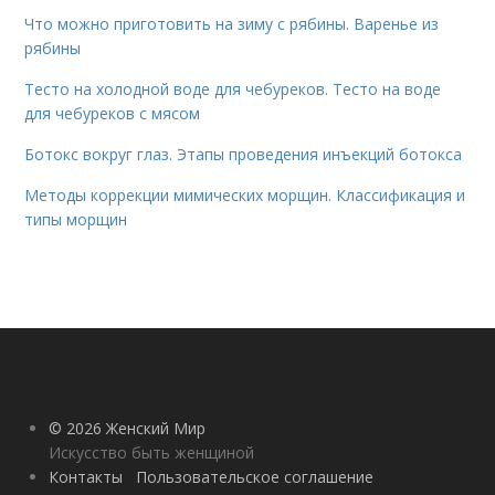
Что можно приготовить на зиму с рябины. Варенье из
рябины
Тесто на холодной воде для чебуреков. Тесто на воде
для чебуреков с мясом
Ботокс вокруг глаз. Этапы проведения инъекций ботокса
Методы коррекции мимических морщин. Классификация и
типы морщин
© 2026 Женский Мир
Искусство быть женщиной
Контакты
Пользовательское соглашение