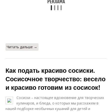
Украшения из
Спагетти с сосисками
сосисок
Сосиски с
Детское блюдо
макаронами
Читать дальше →
Сосиски на детский
Сосиски на стол
стол
Как подать красиво сосиски.
Сосисочное творчество: весело
Блюда с сосисками
Шашлык из сосисок
и красиво готовим из сосисок!
Сосиски – настоящее вдохновение для творческих
кулинаров, и блюда, о которых мы расскажем в
нашей подборке необычных кушаний для детей и