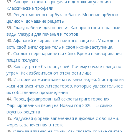
37.
Как приготовить трюфели в домашних условиях.
Классические трюфели
38.
Рецепт моченого арбуза в банке. Мочение арбузов
целиком: домашние рецепты
39.
Глазурь белая для печенья. Как приготовить разные
виды глазури для печенья и тортов
40.
Афанасий и кирилл святые кого защитят. У каждого
есть свой ангел-хранитель и своя икона-заступница.
41.
Сколько переваривается яйцо. Время переваривания
пищи в желудке
42.
Как с утра не быть опухшей. Почему опухает лицо по
утрам. Как избавиться от отечности лица
43.
Истории из жизни замечательных людей. 5 историй из
жизни знаменитых литераторов, которые увлекательнее
их собственных произведений
44.
Перец фаршированный секреты приготовления.
Фаршированный перец на Новый год 2020 – 5 самых
вкусных рецепта
45.
Радужная форель запеченная в духовке с овощами.
Форель, запеченная в тесте
46.
Одежда вязаная на собак. Как связать собаке свитер