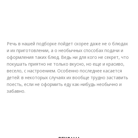
Волосатые сосиски
Детские блюда
Детские сосиски
Яичница с сосисками
Речь в нашей подборке пойдет скорее даже не о блюдах
и их приготовлении, а о необычных способах подачи и
оформления таких блюд. Ведь ни для кого не секрет, что
покушать приятно не только вкусно, но еще и красиво,
весело, с настроением. Особенно последнее касается
Оригинальные блюда
Блюдо из сосисок
детей: в некоторых случаях их вообще трудно заставить
поесть, если не оформить еду как-нибудь необычно и
забавно.
Сосиски к пиву
Сосиски к макаронам