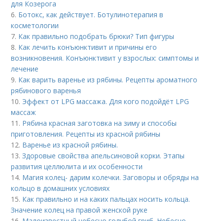
для Козерога
6.
Ботокс, как действует. Ботулинотерапия в
косметологии
7.
Как правильно подобрать брюки? Тип фигуры
8.
Как лечить конъюнктивит и причины его
возникновения. Конъюнктивит у взрослых: симптомы и
лечение
9.
Как варить варенье из рябины. Рецепты ароматного
рябинового варенья
10.
Эффект от LPG массажа. Для кого подойдёт LPG
массаж
11.
Рябина красная заготовка на зиму и способы
приготовления. Рецепты из красной рябины
12.
Варенье из красной рябины.
13.
Здоровые свойства апельсиновой корки. Этапы
развития целлюлита и их особенности
14.
Магия колец- дарим колечки. Заговоры и обряды на
кольцо в домашних условиях
15.
Как правильно и на каких пальцах носить кольца.
Значение колец на правой женской руке
16.
Малоизвестный небесно голубой гриб. Небесно-