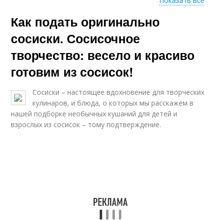
Показать все
Как подать оригинально
Крабики из сосисок
Закуска с сосиской
сосиски. Сосисочное
творчество: весело и красиво
готовим из сосисок!
Пальцы из сосисок
Гарнир из сосисок
Сосиски – настоящее вдохновение для творческих
кулинаров, и блюда, о которых мы расскажем в
нашей подборке необычных кушаний для детей и
взрослых из сосисок – тому подтверждение.
Быстрые блюда
Рагу из сосисок
Оригинальные
Сосиски для детей
сосиски