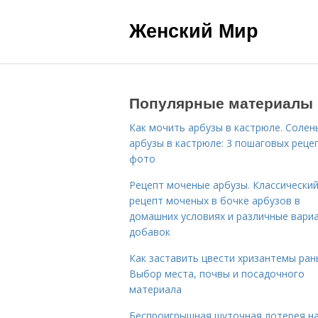
Женский Мир
Популярные материалы
Как мочить арбузы в кастрюле. Солен
арбузы в кастрюле: 3 пошаговых реце
фото
Рецепт моченые арбузы. Классически
рецепт моченых в бочке арбузов в
домашних условиях и различные вари
добавок
Как заставить цвести хризантемы ран
Выбор места, почвы и посадочного
материала
Беспроигрышная шуточная лотерея н