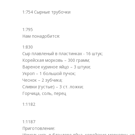
1:754 Сырные трубочки
1:795
Нам понадобится:
1:830
Сыр плавленый в пластинках - 16 штук;
Корейская морковь – 300 грамм;
Вареное куриное яйцо – 3 штуки;
Укроп – 1 большой пучок;
Чеснок – 2 зубчика;
Сливки (густые) – 3 ст. ложки;
Горчица, соль, перец
1:1182
1:1187
Приготовление:
Измельчить в блэндере яйца, корейскую морковку, че