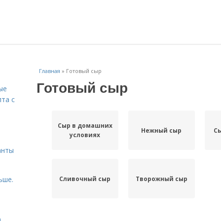
Главная
»
Готовый сыр
Готовый сыр
ые
пта с
Сыр в домашних
й
Нежный сыр
Сы
условиях
анты
Сливочный сыр
Творожный сыр
ьше.
а