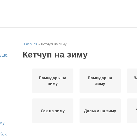
Главная
»
Кетчуп на зиму
Кетчуп на зиму
ьше.
Помидоры на
Помидор на
З
зиму
зиму
Сок на зиму
Дольки на зиму
иму
Как