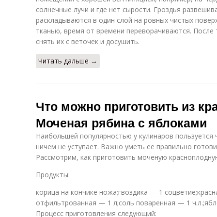
солнечные лучи и где нет сырости. Гроздья развешив
раскладываются в один слой на ровных чистых повер
тканью, время от времени переворачиваются. После т
снять их с веточек и досушить.
Читать дальше →
Что можно приготовить из кр
Моченая рябина с яблоками
Наибольшей популярностью у кулинаров пользуется 
ничем не уступает. Важно уметь ее правильно готови
Рассмотрим, как приготовить моченую красноплодную
Продукты:
корица на кончике ножа;гвоздика — 1 соцветие;красн
отфильтрованная — 1 л;соль поваренная — 1 ч.л.;ябл
Процесс приготовления следующий: