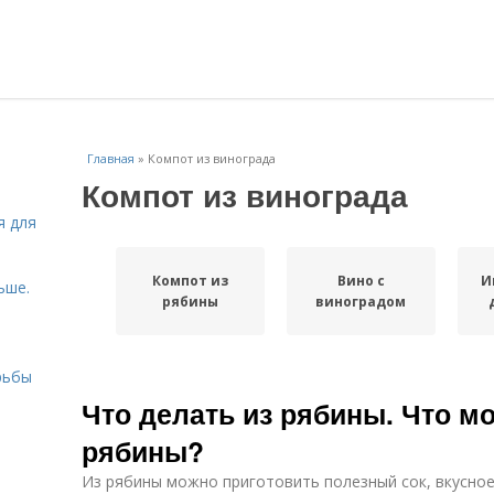
Главная
»
Компот из винограда
Компот из винограда
я для
Компот из
Вино с
И
ьше.
рябины
виноградом
рьбы
Что делать из рябины. Что м
рябины?
Из рябины можно приготовить полезный сок, вкусное