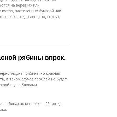
аются на веревках или
хностях, застеленных бумагой или
ого, как ягоды слегка подсохнут,
асной рябины впрок.
черноплодная рябина, но красная
ть, в таком случае проблем не будет.
 рябину с яблоками.
ая рябина;сахар-песок — 25 г;вода
оки.