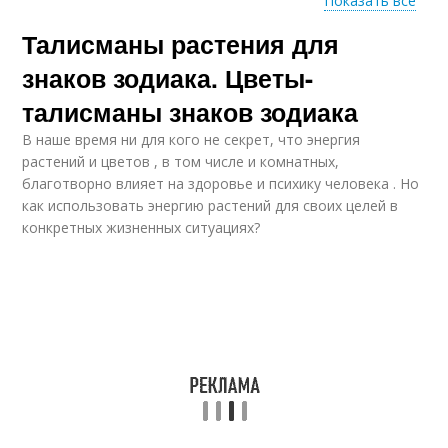
Показать все
Талисманы растения для
Цвета по знакам
Цвета по знаку
знаков зодиака. Цветы-
талисманы знаков зодиака
В наше время ни для кого не секрет, что энергия
Любимые цветы
Цвета для козерога
растений и цветов , в том числе и комнатных,
благотворно влияет на здоровье и психику человека . Но
как использовать энергию растений для своих целей в
конкретных жизненных ситуациях?
Цвета для весов
Цвета для мужчины
Цвета для девы-
Цвета для девы
женщины