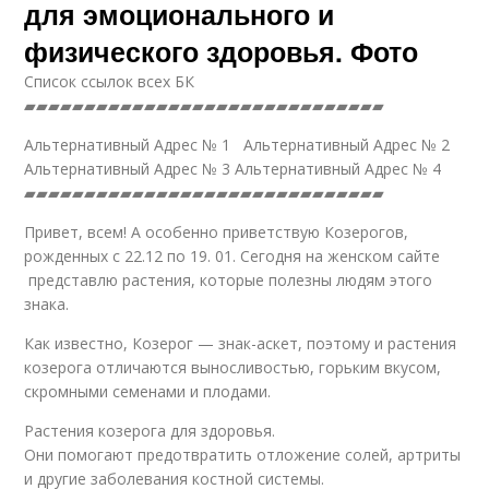
для эмоционального и
физического здоровья. Фото
Список ссылок всех БК
▰▰▰▰▰▰▰▰▰▰▰▰▰▰▰▰▰▰▰▰▰▰▰▰▰▰▰▰▰▰
Альтернативный Адрес № 1 Альтернативный Адрес № 2
Альтернативный Адрес № 3 Альтернативный Адрес № 4
▰▰▰▰▰▰▰▰▰▰▰▰▰▰▰▰▰▰▰▰▰▰▰▰▰▰▰▰▰▰
Привет, всем! А особенно приветствую Козерогов,
рожденных с 22.12 по 19. 01. Сегодня на женском сайте
представлю растения, которые полезны людям этого
знака.
Как известно, Козерог — знак-аскет, поэтому и растения
козерога отличаются выносливостью, горьким вкусом,
скромными семенами и плодами.
Растения козерога для здоровья.
Они помогают предотвратить отложение солей, артриты
и другие заболевания костной системы.