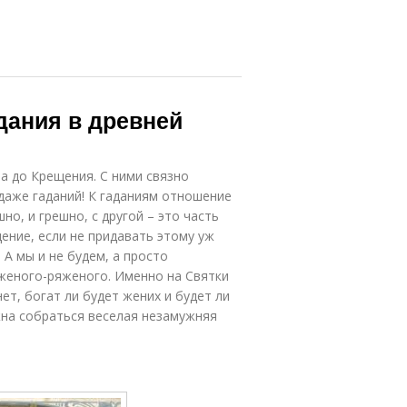
дания в древней
а до Крещения. С ними связно
даже гаданий! К гаданиям отношение
но, и грешно, с другой – это часть
ение, если не придавать этому уж
 А мы и не будем, а просто
уженого-ряженого. Именно на Святки
ет, богат ли будет жених и будет ли
жна собраться веселая незамужняя