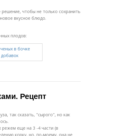
 решение, чтобы не только сохранить
 новое вкусное блюдо.
нных плодов:
ками. Рецепт
за, так сказать, "сырого", но как
ось.
режем еще на 3 -4 части (в
леную корку, но, по-моему, она не