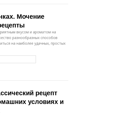
нках. Мочение
рецепты
риятным вкусом и ароматом на
жество разнообразных способов
иться на наиболее удачных, простых
ассический рецепт
омашних условиях и
к