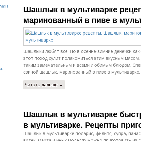
Шашлык из
Шашлык с
сман
Шашлык в мультиварке реце
курицы
соусом
маринованный в пиве в муль
Шашлыки любят все. Но в осенне-зимние денечки как-
этот поход сулит полакомиться этим вкусным мясом.
таким замечательным и всеми любимым блюдом. Спеш
и:
свиной шашлык, маринованный в пиве в мультиварке.
Читать дальше →
Шашлык в мультиварке быст
в мультиварке. Рецепты при
Шашлык в мультиварке поларис, филипс, супра, панас
витек, марта и иных моделях можно приготовить из с