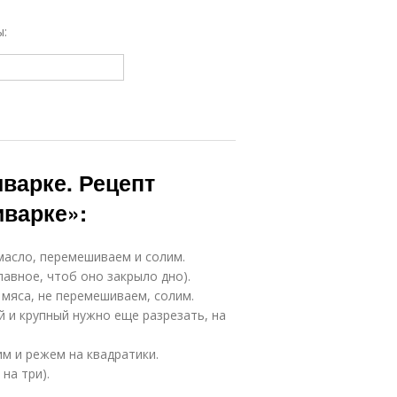
ы:
варке. Рецепт
иварке»:
масло, перемешиваем и солим.
лавное, чтоб оно закрыло дно).
мяса, не перемешиваем, солим.
й и крупный нужно еще разрезать, на
им и режем на квадратики.
на три).