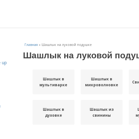
Главная
»
Шашлык на луковой подушке
Шашлык на луковой поду
 up
Шашлык в
Шашлык в
Св
мультиварке
микроволновке
в
Шашлык в
Шашлык из
духовке
свинины
м