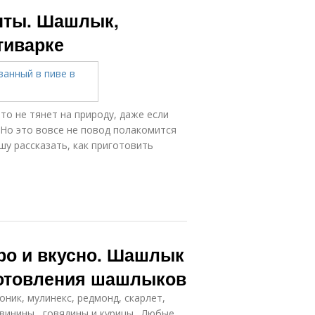
Шашлык в
Вкусный
пты. Шашлык,
скороварке
шашлык
тиварке
то не тянет на природу, даже если
 Но это вовсе не повод полакомится
у рассказать, как приготовить
ро и вкусно. Шашлык
готовления шашлыков
оник, мулинекс, редмонд, скарлет,
винины , говядины и курицы . Любые