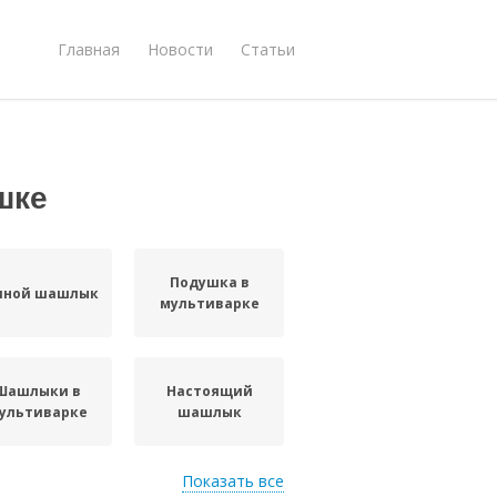
Главная
Новости
Статьи
шке
Подушка в
иной шашлык
мультиварке
Шашлыки в
Настоящий
ультиварке
шашлык
Показать все