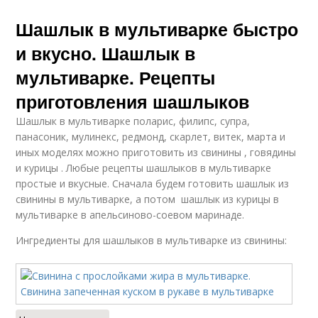
Шашлык на
Вкусный шашлык
Шашлык в мультиварке быстро
сковороде
и вкусно. Шашлык в
мультиварке. Рецепты
#рецепты для
приготовления шашлыков
мультиварки
Шашлык в мультиварке поларис, филипс, супра,
панасоник, мулинекс, редмонд, скарлет, витек, марта и
иных моделях можно приготовить из свинины , говядины
и курицы . Любые рецепты шашлыков в мультиварке
простые и вкусные. Сначала будем готовить шашлык из
свинины в мультиварке, а потом шашлык из курицы в
мультиварке в апельсиново-соевом маринаде.
Ингредиенты для шашлыков в мультиварке из свинины: