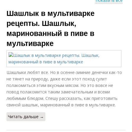
Показать все
Шашлык в мультиварке
Шашлык на луковой
Подушка в
подушке
мультиварке
рецепты. Шашлык,
маринованный в пиве в
мультиварке
Шашлык в духовке
Шашлык из свинины
Шашлыки любят все. Но в осенне-зимние денечки как-то
Жир в мультиварке
Настоящий шашлык
не тянет на природу, даже если этот поход сулит
полакомиться этим вкусным мясом. Но это вовсе не
повод полакомится таким замечательным и всеми
любимым блюдом. Спешу рассказать, как приготовить
свиной шашлык, маринованный в пиве в мультиварке.
Шашлык из курицы
Шашлык с соусом
Читать дальше →