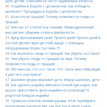
ушек детям: отвечаем на часто задаваемые вопросы
30.
4 ошибки в борьбе с целлюлитом. Как победить
целлюлит? Процедуры в борьбе с целлюлитом
31.
Кожа после прыщей. Почему появляются следы от
прыщей
32.
Массаж от отеков под глазами. Лимфодренажный
массаж век: убираем отёки и припухлости
33.
Вред прокалывания ушей. Прокол ушей Прокол ушей в
DocDeti делает врач детский хирург с помощью
оборудования Studex Система-75
34.
Как вылечить следы от прыщей. Как убрать постакне?
35.
Чем убрать следы от прыщей на лице. Почему
появляются следы от прыщей
36.
Slim массаж, что это такое. Что такое миостимуляция
и для чего она нужна?
37.
Шаляпин федор иванович дети. Фёдор Шаляпин, дети
38.
Как сделать индейку мягкой и сочной при жарке. Как
вкусно приготовить филе индейки на сковороде? 6
рецептов блюд из индейки
39.
Туника из платков своими руками. Итак перейдем к
пошаговому руководству, как быстро и легко сшить