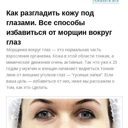
Показать все
Как разгладить кожу под
Кожи под глазами
Правильный уход
глазами. Все способы
избавиться от морщин вокруг
глаз
Процедуры для кожи
Регулярный уход
Морщинки вокруг глаз — это нормальная часть
взросления организма. Кожа в этой области тонкая, а
мимические движения очень активные. Так что уже к 25
годам у мужчин и женщин начинают виднеться тонкие
лини от внешних уголков глаз — “гусиные лапки”. Если
Неправильный уход
Особый уход
ваша цель — избавиться от них, ниже мы расскажем о
том, как это сделать.
Рекомендации по
Корейский уход
уходу