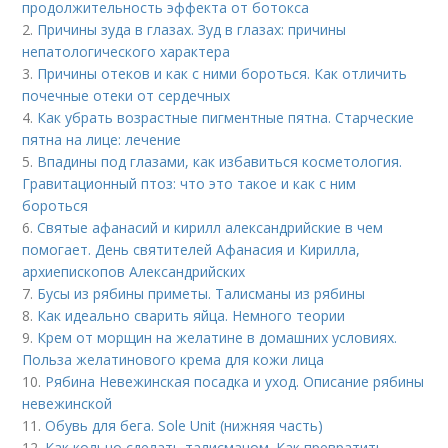
продолжительность эффекта от ботокса
2.
Причины зуда в глазах. Зуд в глазах: причины
непатологического характера
3.
Причины отеков и как с ними бороться. Как отличить
почечные отеки от сердечных
4.
Как убрать возрастные пигментные пятна. Старческие
пятна на лице: лечение
5.
Впадины под глазами, как избавиться косметология.
Гравитационный птоз: что это такое и как с ним
бороться
6.
Святые афанасий и кирилл александрийские в чем
помогает. День святителей Афанасия и Кирилла,
архиепископов Александрийских
7.
Бусы из рябины приметы. Талисманы из рябины
8.
Как идеально сварить яйца. Немного теории
9.
Крем от морщин на желатине в домашних условиях.
Польза желатинового крема для кожи лица
10.
Рябина Невежинская посадка и уход. Описание рябины
невежинской
11.
Обувь для бега. Sole Unit (нижняя часть)
12.
Как кольцо сделать талисманом. Как превратить