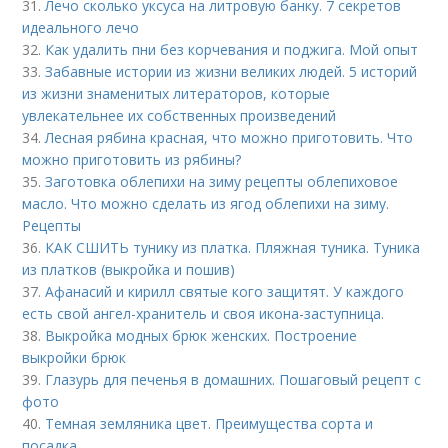
31.
Лечо сколько уксуса на литровую банку. 7 секретов
идеального лечо
32.
Как удалить пни без корчевания и поджига. Мой опыт
33.
Забавные истории из жизни великих людей. 5 историй
из жизни знаменитых литераторов, которые
увлекательнее их собственных произведений
34.
Лесная рябина красная, что можно приготовить. Что
можно приготовить из рябины?
35.
Заготовка облепихи на зиму рецепты облепиховое
масло. Что можно сделать из ягод облепихи на зиму.
Рецепты
36.
КАК СШИТЬ тунику из платка. Пляжная туника. Туника
из платков (выкройка и пошив)
37.
Афанасий и кирилл святые кого защитят. У каждого
есть свой ангел-хранитель и своя икона-заступница.
38.
Выкройка модных брюк женских. Построение
выкройки брюк
39.
Глазурь для печенья в домашних. Пошаговый рецепт с
фото
40.
Темная земляника цвет. Преимущества сорта и
посадка