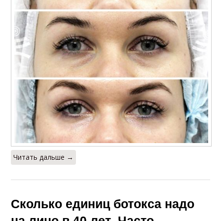
Уход за лицом
Изменения в коже
Салонный уход
Домашний уход
Профессиональный
Косметологические
уход
кожи
Читать дальше →
Сколько единиц ботокса надо
на лицо в 40 лет. Часто