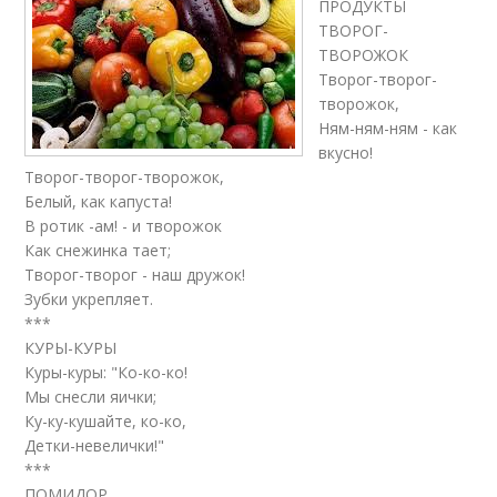
ПРОДУКТЫ
ТВОРОГ-
ТВОРОЖОК
Творог-творог-
творожок,
Ням-ням-ням - как
вкусно!
Творог-творог-творожок,
Белый, как капуста!
В ротик -ам! - и творожок
Как снежинка тает;
Творог-творог - наш дружок!
Зубки укрепляет.
***
КУРЫ-КУРЫ
Куры-куры: "Ко-ко-ко!
Мы снесли яички;
Ку-ку-кушайте, ко-ко,
Детки-невелички!"
***
ПОМИДОР