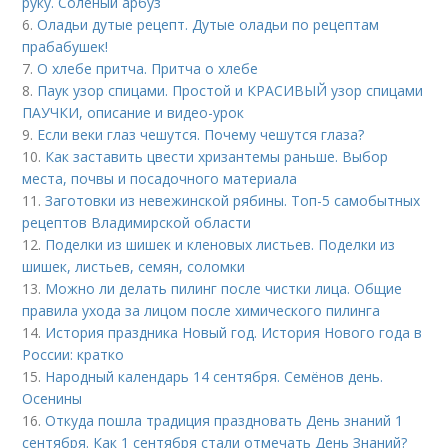
руку. Соленый арбуз
6.
Оладьи дутые рецепт. Дутые оладьи по рецептам
прабабушек!
7.
О хлебе притча. Притча о хлебе
8.
Паук узор спицами. Простой и КРАСИВЫЙ узор спицами
ПАУЧКИ, описание и видео-урок
9.
Если веки глаз чешутся. Почему чешутся глаза?
10.
Как заставить цвести хризантемы раньше. Выбор
места, почвы и посадочного материала
11.
Заготовки из невежинской рябины. Топ-5 самобытных
рецептов Владимирской области
12.
Поделки из шишек и кленовых листьев. Поделки из
шишек, листьев, семян, соломки
13.
Можно ли делать пилинг после чистки лица. Общие
правила ухода за лицом после химического пилинга
14.
История праздника Новый год. История Нового года в
России: кратко
15.
Народный календарь 14 сентября. Семёнов день.
Осенины
16.
Откуда пошла традиция праздновать День знаний 1
сентября. Как 1 сентября стали отмечать День Знаний?