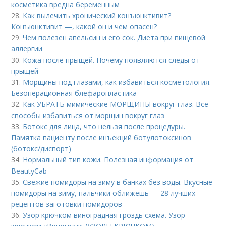
косметика вредна беременным
28.
Как вылечить хронический конъюнктивит?
Конъюнктивит —, какой он и чем опасен?
29.
Чем полезен апельсин и его сок. Диета при пищевой
аллергии
30.
Кожа после прыщей. Почему появляются следы от
прыщей
31.
Морщины под глазами, как избавиться косметология.
Безоперационная блефаропластика
32.
Как УБРАТЬ мимические МОРЩИНЫ вокруг глаз. Все
способы избавиться от морщин вокруг глаз
33.
Ботокс для лица, что нельзя после процедуры.
Памятка пациенту после инъекций ботулотоксинов
(ботокс/диспорт)
34.
Нормальный тип кожи. Полезная информация от
BeautyCab
35.
Свежие помидоры на зиму в банках без воды. Вкусные
помидоры на зиму, пальчики оближешь — 28 лучших
рецептов заготовки помидоров
36.
Узор крючком виноградная гроздь схема. Узор