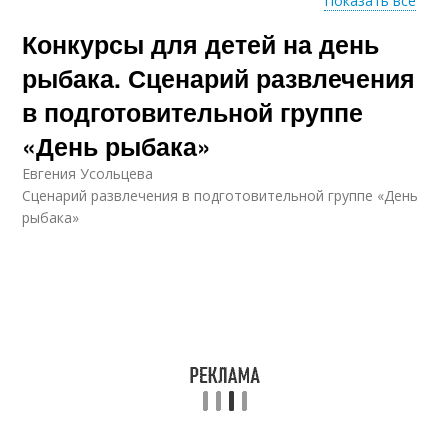
Показать все
Конкурсы для детей на день
Игры для детей
Весёлые конкурсы
рыбака. Сценарий развлечения
в подготовительной группе
«День рыбака»
Конкурсы для
Шуточные конкурсы
рыбаков
Евгения Усольцева
Сценарий развлечения в подготовительной группе «День
рыбака»
Конкурс для рыбаков