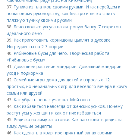
крючком «Виноград» (УЗОРЫ КРЮЧКОМ)
37.
Туника из платков своими руками. Итак перейдем к
пошаговому руководству, как быстро и легко сшить
пляжную тунику своими руками
38.
Лечо сколько уксуса на литровую банку. 7 секретов
идеального лечо
39.
Как приготовить корнишоны цыплят в духовке.
Ингредиенты на 2-3 порции:
40.
Рябиновые бусы для чего. Творческая работа
«Рябиновые бусы»
41.
Домашнее растение мандарин. Домашний мандарин —
уход и подкормка
42.
Семейные игры дома для детей и взрослых. 12
простых, но небанальных игр для веселого вечера в кругу
семьи или друзей
43.
Как убрать пень с участка. Мой опыт
44.
Как избавиться навсегда от женских усиков. Почему
растут усы у женщин и как от них избавиться
45.
Редиска на зиму заготовки. Как заготовить редис на
зиму: лучшие рецепты
46.
Как сделать в квартире приятный запах своими