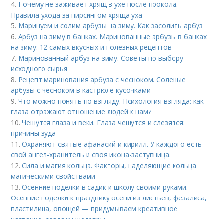
4.
Почему не заживает хрящ в ухе после прокола.
Правила ухода за пирсингом хряща уха
5.
Маринуем и солим арбузы на зиму. Как засолить арбуз
6.
Арбуз на зиму в банках. Маринованные арбузы в банках
на зиму: 12 самых вкусных и полезных рецептов
7.
Маринованный арбуз на зиму. Советы по выбору
исходного сырья
8.
Рецепт маринования арбуза с чесноком. Соленые
арбузы с чесноком в кастрюле кусочками
9.
Что можно понять по взгляду. Психология взгляда: как
глаза отражают отношение людей к нам?
10.
Чешутся глаза и веки. Глаза чешутся и слезятся:
причины зуда
11.
Охраняют святые афанасий и кирилл. У каждого есть
свой ангел-хранитель и своя икона-заступница.
12.
Сила и магия кольца. Факторы, наделяющие кольца
магическими свойствами
13.
Осенние поделки в садик и школу своими руками.
Осенние поделки к празднику осени из листьев, фезалиса,
пластилина, овощей — придумываем креативное