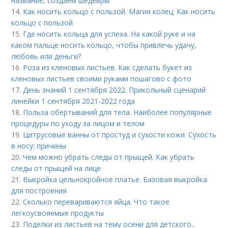
название, создаем шедевры
14.
Как носить кольцо с пользой. Магия колец: Как носить
кольцо с пользой
15.
Где носить кольца для успеха. На какой руке и на
каком пальце носить кольцо, чтобы привлечь удачу,
любовь или деньги?
16.
Роза из кленовых листьев. Как сделать букет из
кленовых листьев своими руками пошагово с фото
17.
День знаний 1 сентября 2022. Прикольный сценарий
линейки 1 сентября 2021-2022 года
18.
Польза обертываний для тела. Наиболее популярные
процедуры по уходу за лицом и телом
19.
Цитрусовые ванны от простуд и сухости кожи. Сухость
в носу: причины
20.
Чем можно убрать следы от прыщей. Как убрать
следы от прыщей на лице
21.
Выкройка цельнокройное платье. Базовая выкройка
для построения
22.
Сколько перевариваются яйца. Что такое
легкоусвояемые продукты
23.
Поделки из листьев на тему осени для детского..