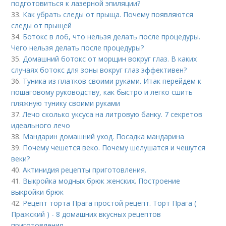
подготовиться к лазерной эпиляции?
33.
Как убрать следы от прыща. Почему появляются
следы от прыщей
34.
Ботокс в лоб, что нельзя делать после процедуры.
Чего нельзя делать после процедуры?
35.
Домашний ботокс от морщин вокруг глаз. В каких
случаях ботокс для зоны вокруг глаз эффективен?
36.
Туника из платков своими руками. Итак перейдем к
пошаговому руководству, как быстро и легко сшить
пляжную тунику своими руками
37.
Лечо сколько уксуса на литровую банку. 7 секретов
идеального лечо
38.
Мандарин домашний уход. Посадка мандарина
39.
Почему чешется веко. Почему шелушатся и чешутся
веки?
40.
Актинидия рецепты приготовления.
41.
Выкройка модных брюк женских. Построение
выкройки брюк
42.
Рецепт торта Прага простой рецепт. Торт Прага (
Пражский ) - 8 домашних вкусных рецептов
приготовления