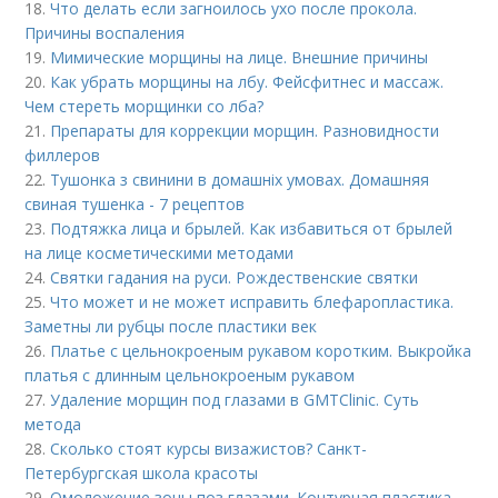
18.
Что делать если загноилось ухо после прокола.
Причины воспаления
19.
Мимические морщины на лице. Внешние причины
20.
Как убрать морщины на лбу. Фейсфитнес и массаж.
Чем стереть морщинки со лба?
21.
Препараты для коррекции морщин. Разновидности
филлеров
22.
Тушонка з свинини в домашніх умовах. Домашняя
свиная тушенка - 7 рецептов
23.
Подтяжка лица и брылей. Как избавиться от брылей
на лице косметическими методами
24.
Святки гадания на руси. Рождественские святки
25.
Что может и не может исправить блефаропластика.
Заметны ли рубцы после пластики век
26.
Платье с цельнокроеным рукавом коротким. Выкройка
платья с длинным цельнокроеным рукавом
27.
Удаление морщин под глазами в GMTClinic. Суть
метода
28.
Сколько стоят курсы визажистов? Санкт-
Петербургская школа красоты
29.
Омоложение зоны поз глазами. Контурная пластика