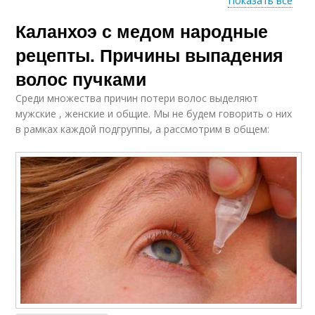
Показать все
Каланхоэ с медом народные
Применение в
Противопоказания к
косметологии
применению
рецепты. Причины выпадения
волос пучками
Среди множества причин потери волос выделяют
мужские , женские и общие. Мы не будем говорить о них
в рамках каждой подгруппы, а рассмотрим в общем: