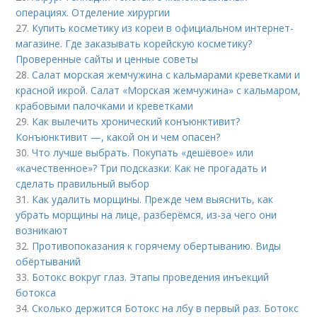
операциях. Отделение хирургии
27.
Купить косметику из кореи в официальном интернет-
магазине. Где заказывать корейскую косметику?
Проверенные сайты и ценные советы
28.
Салат морская жемчужина с кальмарами креветками и
красной икрой. Салат «Морская жемчужина» с кальмаром,
крабовыми палочками и креветками
29.
Как вылечить хронический конъюнктивит?
Конъюнктивит —, какой он и чем опасен?
30.
Что лучше выбрать. Покупать «дешёвое» или
«качественное»? Три подсказки: Как не прогадать и
сделать правильный выбор
31.
Как удалить морщины. Прежде чем выяснить, как
убрать морщины на лице, разберёмся, из-за чего они
возникают
32.
Противопоказания к горячему обертыванию. Виды
обёртываний
33.
Ботокс вокруг глаз. Этапы проведения инъекций
ботокса
34.
Сколько держится Ботокс на лбу в первый раз. Ботокс