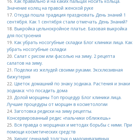
16.
Как правильно и на каких пальцах носить кольца.
Значение колец на правой женской руке
17.
Откуда пошла традиция праздновать День знаний 1
сентября. Как 1 сентября стали отмечать День Знаний?
18.
Выкройка цельнокройное платье. Базовая выкройка
для построения
19.
Как убрать носогубные складки Блог клиники лица. Как
убрать носогубные складки
20.
Салат с рисом или фасолью на зиму. 2 рецепта
салатов на зиму.
21.
Поделки из желудей своими руками. Эксклюзивная
бижутерия
22.
Цветок домашний по знаку зодиака. Растения и знаки
зодиака: что посадить дома
23.
Долой морщины Топ процедур Блог клиники лица.
Лучшие процедуры от морщин в косметологии
24.
Заготовка редиски на зиму рецепты.
Консервированный редис «пальчики оближешь»
25.
Вся правда о морщинах и методах борьбы с ними. При
помощи косметических средств
26.
Хирург геннадий толстых о малоинвазивных