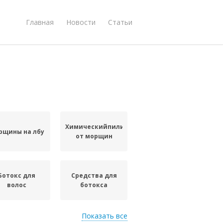
Главная
Новости
Статьи
Химическийпилинг
рщины на лбу
от морщин
Ботокс для
Средства для
волос
ботокса
Показать все