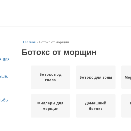
Главная
»
Ботокс от морщин
Ботокс от морщин
я для
Ботокс под
ьше.
Ботокс для зоны
Мо
глаза
рьбы
Филлеры для
Домашний
морщин
ботокс