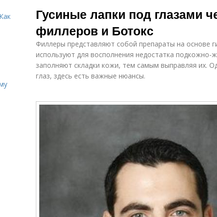
Средства от
Антиоксиданты
Бо
Гусиные лапки под глазами ч
морщин
против морщин
Как
филлеров и Ботокс
Филлеры представляют собой препараты на основе г
используют для восполнения недостатка подкожно-ж
заполняют складки кожи, тем самым выправляя их. Од
глаз, здесь есть важные нюансы.
иму