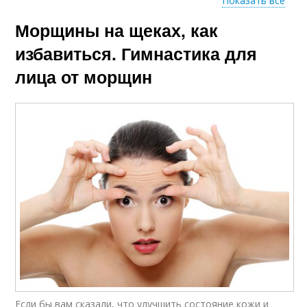
Показать все
Морщины на щеках, как
Мимические
Морщины на лице
морщины
избавиться. Гимнастика для
лица от морщин
Если бы вам сказали, что улучшить состояние кожи и