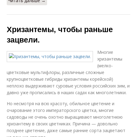
Читать дальше →
Хризантемы, чтобы раньше
зацвели.
Многие
хризантемы
(мелко­
цветковые мультифлоры, раз­личные сложные
крупноцвет­ковые гибриды хризантемы ко­рейской)
неплохо выдержива­ют суровые условия российских зим, и
давно уже прописались в на­ших садах как многолетники.
Но несмотря на всю красоту, обиль­ное цветение и
очарование это­го императорского цветка, мно­гие
садоводы не очень охотно выращивают многолетнюю
хри­зантему в своих цветниках. При­чина — довольно
позднее цветение, даже самые ранние сорта зацветают