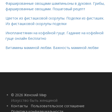
Фаршированные овощами шампиньоны в духовке. Грибы,
фаршированные овощами. Пошаговый рецепт
Цветок из фисташковой скорлупы. Поделки из фисташек.
Из фисташковой скорлупы поделки
Инопланетянин на кофейной гуще. Гадание на кофейной
гуще онлайн бесплатно
Витамины маминой любви. Важность маминой любви
© 2026 Женский Мир
Искусство быть женщиной
Контакты
Пользовательское соглашение
Политика конфидециальности