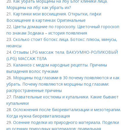
20.
Как убрать морщины на лбу Блог клиники лица.
Морщины на лбу: как убрать их?
21.
Картинки мои восхищения. Открытки, гифки
Восхищение в картинках Оригинальные
22.
Цветы домашние по гороскопу. Цветочный гороскоп
по знакам Зодиака – история появления
23.
Сколько стоит ботокс лица. Ботокс: плюсы, минусы,
нюансы
24.
Отзывы LPG массаж тела. ВАКУУМНО-РОЛИКОВЫЙ
(LPG) МАССАЖ ТЕЛА
25.
Каланхоэ с медом народные рецепты. Причины
выпадения волос пучками
26.
Морщины под глазами в 30 почему появляются и как
убрать. Почему появляются морщины под глазами:
распространенные причины
27.
Плавательные костюмы и купальники. Какие бывают
купальники
28.
Осложнения после биоревитализации и мезотерапии.
Когда нужна биоревитализация
29.
Осенние поделки из природного материала. Поделки
из осенних природных материалов: правильная