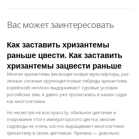
Вас может заинтересовать
Как заставить хризантемы
раньше цвести. Как заставить
хризантемы зацвести раньше
Многие хризантемы (мелко­цветковые мультифлоры, раз­
личные сложные крупноцвет­ковые гибриды хризантемы
ко­рейской) неплохо выдержива­ют суровые условия
российских зим, и давно уже прописались в на­ших садах
как многолетники.
Но несмотря на всю красоту, обиль­ное цветение и
очарование это­го императорского цветка, мно­гие
садоводы не очень охотно выращивают многолетнюю
хри­зантему в своих цветниках. При­чина — довольно