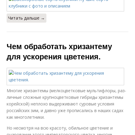
Читать дальше →
Чем обработать хризантему
для ускорения цветения.
Многие хризантемы (мелко­цветковые мультифлоры, раз­
личные сложные крупноцвет­ковые гибриды хризантемы
ко­рейской) неплохо выдержива­ют суровые условия
российских зим, и давно уже прописались в на­ших садах
как многолетники.
Но несмотря на всю красоту, обиль­ное цветение и
очарование это­го императорского цветка, мно­гие