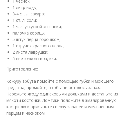
1 чеснок;
1 литр воды;
3-4 ст. л. сахара;
1 ст. л. соли;
1 ч. л. уксусной эссенции;
палочка корицы;
5 штук перца горошком;
1 стручок красного перца;
2 листа лаврушки;
5 цветочков гвоздики.
Приготовление:
Кожуру арбуза помойте с помощью губки и моющего
средства, промойте, чтобы не осталось запаха.
Нарежьте ягоду одинаковыми дольками и достаньте из
мякоти косточки. Ломтики положите в эмалированную
кастрюлю и присыпьте сверху заранее измельченным
перцем и чесноком.