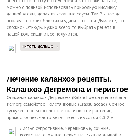
внесет свою нотку во вкус любой заготовки. Кстати,
можно с пользой использовать природную кислинку
данной ягоды, делая изысканные соусы. Так Вы всегда
порадуете своих близких и удивите гостей. Думаете, это
сложно? Отнюдь, нужно всего-то выбрать рецепт в
нашей коллекции и все получится.
Читать дальше →
Лечение каланхоэ рецепты.
Каланхоэ Дегремона и перистое
Описание каланхоэ Дегремона (Kalanchoe daigremontiana
Perrier): семейство Толстянковые (Crassulaceae). Сочное
суккулентное многолетнее травянистое растение,
прямостоячее, часто ветвящееся, высотой 0,3-2 м.
Листья супротивные, черешковые, сочные,
кожистые, сложные, перистые, 5-20 см длиной и