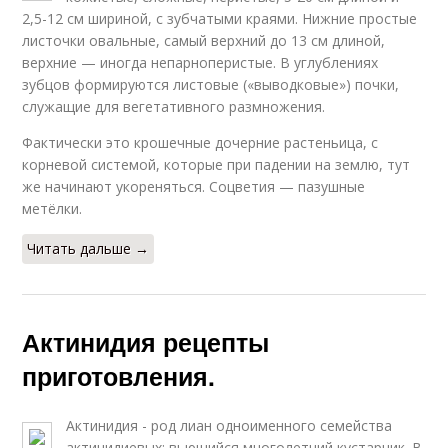
2,5-12 см шириной, с зубчатыми краями. Нижние простые
листочки овальные, самый верхний до 13 см длиной,
верхние — иногда непарноперистые. В углублениях
зубцов формируются листовые («выводковые») почки,
служащие для вегетативного размножения.
Фактически это крошечные дочерние растеньица, с
корневой системой, которые при падении на землю, тут
же начинают укореняться. Соцветия — пазушные
метёлки.
Читать дальше →
Актинидия рецепты
приготовления.
Актинидия - род лиан одноименного семейства
актинидиевых; вьющийся многолетний кустарник. В