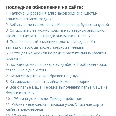
Последние обновления на сайте:
1.
Талисманы растения для знаков зодиака. Цветы-
талисманы знаков зодиака
2.
Арбузы соленые моченые. Квашеные арбузы с капустой
3.
Со скольки лет можно ходить на лазерную эпиляцию.
Можно ли делать лазерную эпиляцию в 17 лет?
4.
После лазерной эпиляции волосы выпадают. Как
выпадают волосы после лазерной эпиляции
5.
Тесто для чебуреков на воде с растительным маслом.
Классика
6.
Болезни кожи при сахарном диабете. Проблемы кожи,
связанные с диабетом
7.
На какой картинке изображен поцелуй?
8.
Как идеально сварить яйца. Немного теории
9.
Все о папье-маше. Техника выполнения папье-маше из
бумаги и газеты
10.
LPG лица до и после. Принцип действия
11.
Рябина невежинская посадка уход. Описание сорта
рябины невежинская
12.
17 рецептов заготовки красной рябины впрок. Как