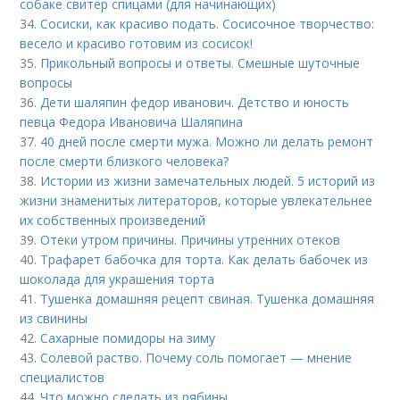
собаке свитер спицами (для начинающих)
34.
Сосиски, как красиво подать. Сосисочное творчество:
весело и красиво готовим из сосисок!
35.
Прикольный вопросы и ответы. Смешные шуточные
вопросы
36.
Дети шаляпин федор иванович. Детство и юность
певца Федора Ивановича Шаляпина
37.
40 дней после смерти мужа. Можно ли делать ремонт
после смерти близкого человека?
38.
Истории из жизни замечательных людей. 5 историй из
жизни знаменитых литераторов, которые увлекательнее
их собственных произведений
39.
Отеки утром причины. Причины утренних отеков
40.
Трафарет бабочка для торта. Как делать бабочек из
шоколада для украшения торта
41.
Тушенка домашняя рецепт свиная. Тушенка домашняя
из свинины
42.
Сахарные помидоры на зиму
43.
Солевой раство. Почему соль помогает — мнение
специалистов
44.
Что можно сделать из рябины.