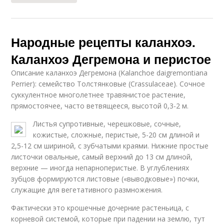
Народные рецепты каланхоэ.
Каланхоэ Дегремона и перистое
Описание каланхоэ Дегремона (Kalanchoe daigremontiana
Perrier): семейство Толстянковые (Crassulaceae). Сочное
суккулентное многолетнее травянистое растение,
прямостоячее, часто ветвящееся, высотой 0,3-2 м.
Листья супротивные, черешковые, сочные,
кожистые, сложные, перистые, 5-20 см длиной и
2,5-12 см шириной, с зубчатыми краями. Нижние простые
листочки овальные, самый верхний до 13 см длиной,
верхние — иногда непарноперистые. В углублениях
зубцов формируются листовые («выводковые») почки,
служащие для вегетативного размножения.
Фактически это крошечные дочерние растеньица, с
корневой системой, которые при падении на землю, тут