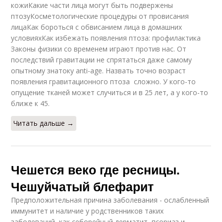
кожиКакие части лица могут быть подвержены
птозуКосметологические процедуры от провисания
лицаКак бороться с обвисанием лица в домашних
условияхКак избежать появления птоза: профилактика
Законы физики со временем играют против нас. От
последствий гравитации не спрятаться даже самому
опытному знатоку anti-age. Назвать точно возраст
появления гравитационного птоза сложно. У кого-то
опущение тканей может случиться и в 25 лет, а у кого-то
ближе к 45.
Читать дальше →
Чешется веко где ресницы.
Чешуйчатый блефарит
Предположительная причина заболевания - ослабленный
иммунитет и наличие у родственников таких
заболеваний, как себорейный дерматит, псориаз и