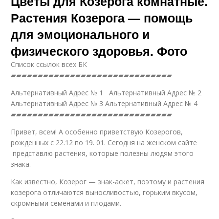
Цветы для Козерога комнатные.
Растения Козерога — помощь
для эмоционального и
физического здоровья. Фото
Список ссылок всех БК
▰▰▰▰▰▰▰▰▰▰▰▰▰▰▰▰▰▰▰▰▰▰▰▰▰▰▰▰▰▰
Альтернативный Адрес № 1 Альтернативный Адрес № 2
Альтернативный Адрес № 3 Альтернативный Адрес № 4
▰▰▰▰▰▰▰▰▰▰▰▰▰▰▰▰▰▰▰▰▰▰▰▰▰▰▰▰▰▰
Привет, всем! А особенно приветствую Козерогов,
рожденных с 22.12 по 19. 01. Сегодня на женском сайте
представлю растения, которые полезны людям этого
знака.
Как известно, Козерог — знак-аскет, поэтому и растения
козерога отличаются выносливостью, горьким вкусом,
скромными семенами и плодами.