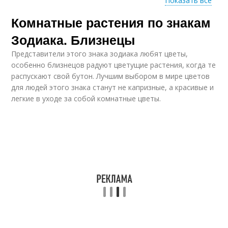
Показать все
Комнатные растения по знакам
Растения для
Цветочный гороскоп
близнецов
Зодиака. Близнецы
Представители этого знака зодиака любят цветы,
особенно близнецов радуют цветущие растения, когда те
распускают свой бутон. Лучшим выбором в мире цветов
Домашние растения
Магические растения
для людей этого знака станут не капризные, а красивые и
легкие в уходе за собой комнатные цветы.