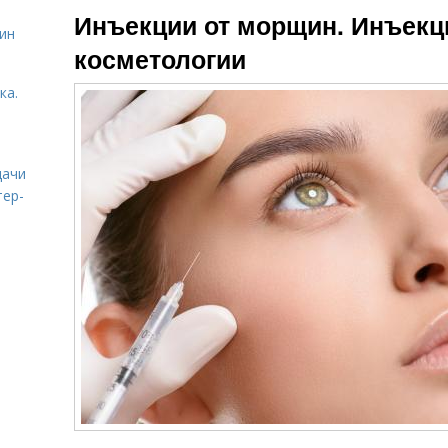
Инъекции от морщин. Инъек
ин
косметологии
ка.
дачи
тер-