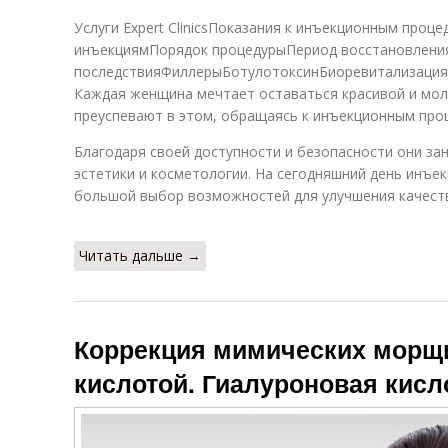
Услуги Expert ClinicsПоказания к инъекционным про
инъекциямПорядок процедурыПериод восстановлен
последствияФиллерыБотулотоксинБиоревитализаци
Каждая женщина мечтает оставаться красивой и мол
преуспевают в этом, обращаясь к инъекционным про
Благодаря своей доступности и безопасности они з
эстетики и косметологии. На сегодняшний день инъе
большой выбор возможностей для улучшения качеств
Читать дальше →
Коррекция мимических морщ
кислотой. Гиалуроновая кисл