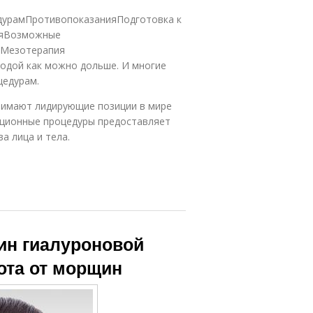
цедурамПротивопоказанияПодготовка к
ияВозможные
яМезотерапия
одой как можно дольше. И многие
цедурам.
анимают лидирующие позиции в мире
кционные процедуры предоставляет
а лица и тела.
ин гиалуроновой
ота от морщин