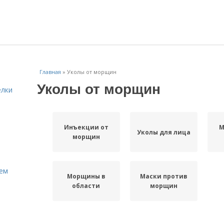
Главная
»
Уколы от морщин
Уколы от морщин
елки
Инъекции от
М
Уколы для лица
морщин
Кем
Морщины в
Маски против
области
морщин