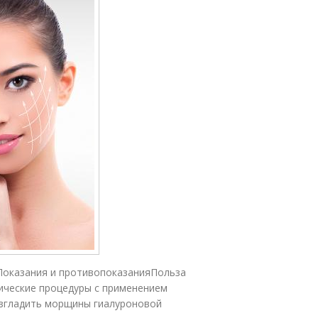
а?Показания и противопоказанияПольза
ические процедуры с применением
азгладить морщины гиалуроновой