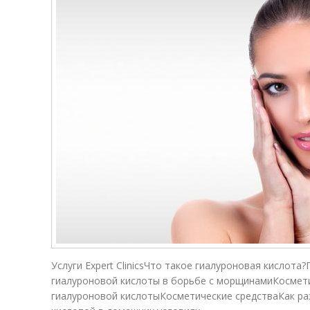
Услуги Expert ClinicsЧто такое гиалуроновая кислот
гиалуроновой кислоты в борьбе с морщинамиКосмет
гиалуроновой кислотыКосметические средстваКак р