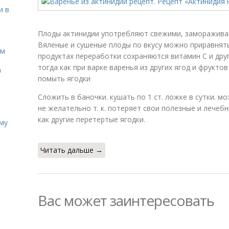
и в
Плоды актинидии употребляют свежими, замораживаю
Вяленые и сушеные плоды по вкусу можно приравнять
ом
продуктах переработки сохраняются витамин С и дру
тогда как при варке варенья из других ягод и фрукт
а
помыть ягодки
Сложить в баночки. кушать по 1 ст. ложке в сутки. м
не желательно т. к. потеряет свои полезные и лече
как другие перетертые ягодки.
иму
Читать дальше →
Вас может заинтересовать