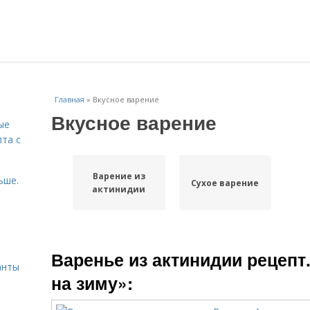
Главная
»
Вкусное варение
Вкусное варение
ые
пта с
Варение из
ьше.
Сухое варение
актинидии
й
Варенье из актинидии рецепт
анты
на зиму»: