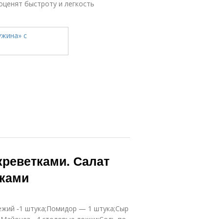
оценят быстроту и легкость
креветками. Салат
тками
ежий ‑1 штука;Помидор — 1 штука;Сыр