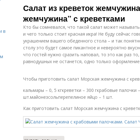
Салат из креветок жемчужина
жемчужина” с креветками
Кто бы сомневался, что такой салат может называтьс
и в
и чего только стоит красная икра! Не буду сейчас го
украшением вашего обеденного стола – и так понятно
столу это будет самое пикантное и невероятно вкусн
что гостей нужно сразить наповал, то это как раз то
ом
равнодушных не останется, одно только оформление 
Чтобы приготовить салат Морская жемчужина с креве
кальмары – 0, 5 кгкреветки – 300 гкрабовые палочки –
шт.майонезсольперепелиное яйцо – 1 шт.
Как приготовить салат Морская жемчужина с креветк