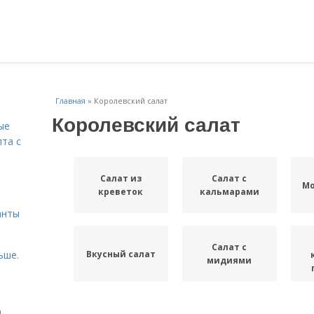
Главная
»
Королевский салат
Королевский салат
ые
пта с
Салат из
Салат с
й
Мо
креветок
кальмарами
анты
Салат с
Вкусный салат
ьше.
мидиями
а