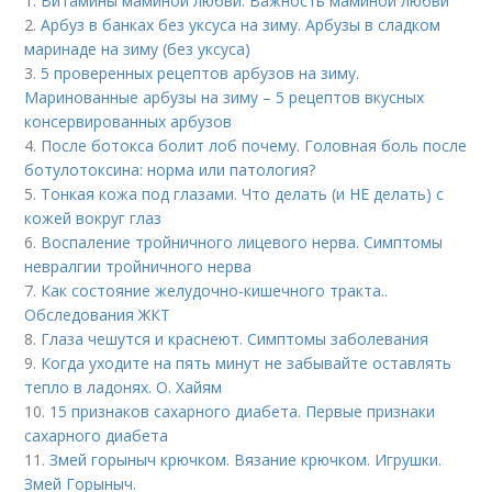
1.
Витамины маминой любви. Важность маминой любви
2.
Арбуз в банках без уксуса на зиму. Арбузы в сладком
маринаде на зиму (без уксуса)
3.
5 проверенных рецептов арбузов на зиму.
Маринованные арбузы на зиму – 5 рецептов вкусных
консервированных арбузов
4.
После ботокса болит лоб почему. Головная боль после
ботулотоксина: норма или патология?
5.
Тонкая кожа под глазами. Что делать (и НЕ делать) с
кожей вокруг глаз
6.
Воспаление тройничного лицевого нерва. Симптомы
невралгии тройничного нерва
7.
Как состояние желудочно-кишечного тракта..
Обследования ЖКТ
8.
Глаза чешутся и краснеют. Симптомы заболевания
9.
Когда уходите на пять минут не забывайте оставлять
тепло в ладонях. О. Хайям
10.
15 признаков сахарного диабета. Первые признаки
сахарного диабета
11.
Змей горыныч крючком. Вязание крючком. Игрушки.
Змей Горыныч.