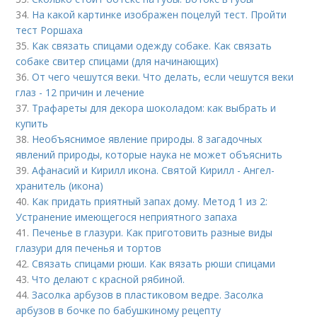
34.
На какой картинке изображен поцелуй тест. Пройти
тест Роршаха
35.
Как связать спицами одежду собаке. Как связать
собаке свитер спицами (для начинающих)
36.
От чего чешутся веки. Что делать, если чешутся веки
глаз - 12 причин и лечение
37.
Трафареты для декора шоколадом: как выбрать и
купить
38.
Необъяснимое явление природы. 8 загадочных
явлений природы, которые наука не может объяснить
39.
Афанасий и Кирилл икона. Святой Кирилл - Ангел-
хранитель (икона)
40.
Как придать приятный запах дому. Метод 1 из 2:
Устранение имеющегося неприятного запаха
41.
Печенье в глазури. Как приготовить разные виды
глазури для печенья и тортов
42.
Связать спицами рюши. Как вязать рюши спицами
43.
Что делают с красной рябиной.
44.
Засолка арбузов в пластиковом ведре. Засолка
арбузов в бочке по бабушкиному рецепту