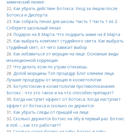
химический пилинг.
22.
Как убрать действие Ботокса. Уход за лицом после
Ботокса и Диспорта
23.
Как собрать пенал для школы. Часть 1 Часть 1 из 2:
Соберите школьный пенал
24.
Подарок на 8 Марта. Что подарить маме на 8 Марта
25.
Как выбрать комплект студийного света. Как выбрать
студийный свет, от чего зависит выбор
26.
Как избавиться от морщин на лице. Основные виды
инъекционной коррекции
27.
Что делать если по утрам отекаешь.
28.
Долой морщины Топ процедур Блог клиники лица.
Лучшие процедуры от морщин в косметологии
29.
Ботулотоксин в косметологии противопоказания.
Ботокс - что это такое и на что способен препарат?
30.
Когда наступит эффект от ботокса. Когда наступает
эффект от ботокса и сколько он держится
31.
Как убрать следы от прыщей на лице
32.
Сколько держится Ботокс на лбу в первый раз. Ботокс
в лоб –, как это работает?
33.
Сколько стоит ботекс на губы. Ботокс в губы