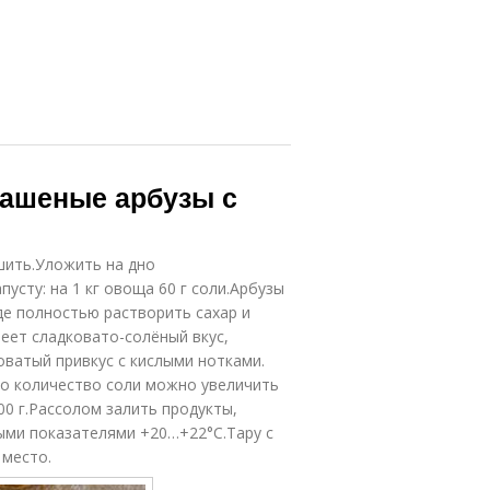
вашеные арбузы с
шить.Уложить на дно
сту: на 1 кг овоща 60 г соли.Арбузы
де полностью растворить сахар и
еет сладковато-солёный вкус,
оватый привкус с кислыми нотками.
то количество соли можно увеличить
400 г.Рассолом залить продукты,
ыми показателями +20…+22°С.Тару с
 место.