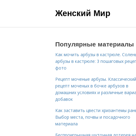
Женский Мир
Популярные материалы
Как мочить арбузы в кастрюле. Солен
арбузы в кастрюле: 3 пошаговых реце
фото
Рецепт моченые арбузы. Классически
рецепт моченых в бочке арбузов в
домашних условиях и различные вари
добавок
Как заставить цвести хризантемы ран
Выбор места, почвы и посадочного
материала
Беспроигрышная шуточная лотерея н