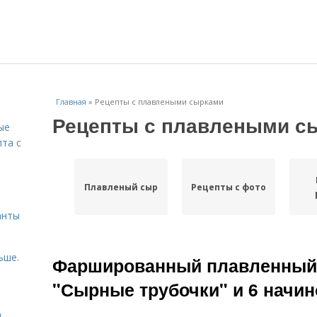
Главная
»
Рецепты с плавлеными сырками
Рецепты с плавлеными с
ые
пта с
й
Плавленый сыр
Рецепты с фото
анты
ьше.
Фаршированный плавленный 
"Сырные трубочки" и 6 начин
а