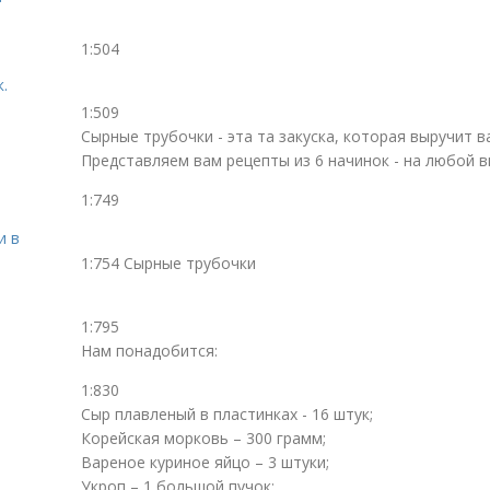
1:504
.
1:509
Сырные трубочки - эта та закуска, которая выручит ва
Представляем вам рецепты из 6 начинок - на любой вк
1:749
и в
1:754 Сырные трубочки
1:795
Нам понадобится:
1:830
Сыр плавленый в пластинках - 16 штук;
Корейская морковь – 300 грамм;
Вареное куриное яйцо – 3 штуки;
Укроп – 1 большой пучок;