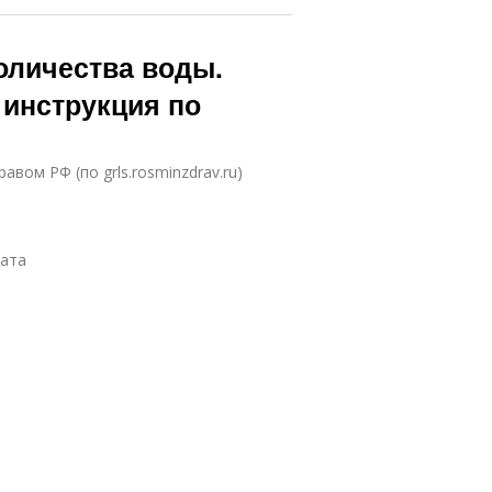
оличества воды.
 инструкция по
вом РФ (по grls.rosminzdrav.ru)
рата