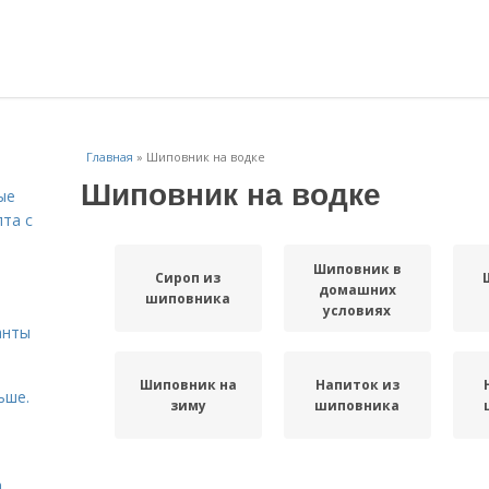
Главная
»
Шиповник на водке
Шиповник на водке
ые
пта с
Шиповник в
Сироп из
й
домашних
шиповника
условиях
анты
Шиповник на
Напиток из
ьше.
зиму
шиповника
а