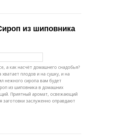
Сироп из шиповника
е, а как насчёт домашнего снадобья?
 хватает плодов и на сушку, и на
мл нежного сиропа вам будет
ироп из шиповника в домашних
ющий. Приятный аромат, освежающий
ия заготовки заслуженно оправдают