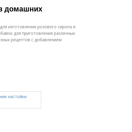
Компот из
Сок из
 в домашних
шиповника
шиповника
 для изготовления розового сиропа и
обавок для приготовления различных
азных рецептов с добавлением