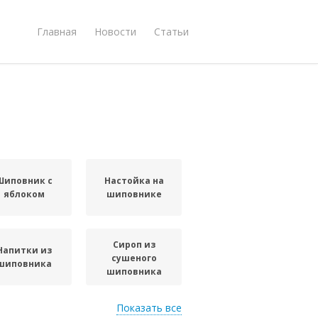
Главная
Новости
Статьи
Шиповник с
Настойка на
яблоком
шиповнике
Сироп из
Напитки из
сушеного
шиповника
шиповника
Показать все