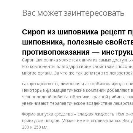
Вас может заинтересовать
Сироп из шиповника рецепт п
шиповника, полезные свойст
противопоказания — инструк
Сироп шиповника является одним из самых доступных
Его компоненты благодаря своим свойствам способн
многие органы. За что же так ценится это лекарство?
сахароза;кислоты, лимонная и аскорбиновая;вода оч
Некоторые фармацевтические компании добавляют в 
черноплодной рябины, облепихи, красной рябины, кл
увеличивают терапевтическое воздействие лекарства
Форма выпуска средства – сладкая жидкость тёмно-к
привкусом плодов. Может иметь ягодный запах. Выпу
200 и 250 мл.