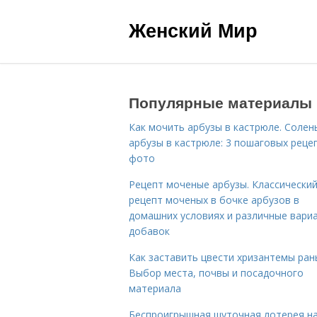
Женский Мир
Популярные материалы
Как мочить арбузы в кастрюле. Солен
арбузы в кастрюле: 3 пошаговых реце
фото
Рецепт моченые арбузы. Классически
рецепт моченых в бочке арбузов в
домашних условиях и различные вари
добавок
Как заставить цвести хризантемы ран
Выбор места, почвы и посадочного
материала
Беспроигрышная шуточная лотерея н