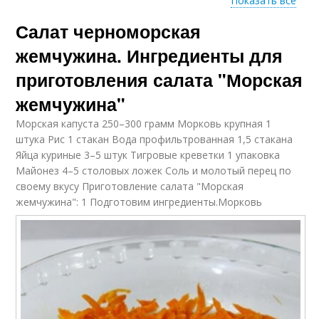
Показать все
Салат черноморская
Салат с икрой
Мойва с креветками
жемчужина. Ингредиенты для
приготовления салата "Морская
жемчужина"
Новогодний салат
Салат с красной
Морская капуста 250–300 грамм Морковь крупная 1
штука Рис 1 стакан Вода профильтрованная 1,5 стакана
Яйца куриные 3–5 штук Тигровые креветки 1 упаковка
Майонез 4–5 столовых ложек Соль и молотый перец по
своему вкусу Приготовление салата "Морская
Салат с кальмаром
Салат с креветками
жемчужина": 1 Подготовим ингредиенты.
Морковь
Салат с белковой
Вкусный салат
икрой