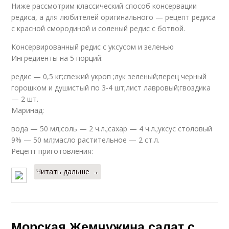
Ниже рассмотрим классический способ консервации
редиса, а для любителей оригинального — рецепт редиса
с красной смородиной и соленый редис с ботвой.
Консервированный редис с уксусом и зеленью
Ингредиенты на 5 порций:
редис — 0,5 кг;свежий укроп ;лук зеленый;перец черный
горошком и душистый по 3-4 шт;лист лавровый;гвоздика
— 2 шт.
Маринад:
вода — 50 мл;соль — 2 ч.л.;сахар — 4 ч.л.;уксус столовый
9% — 50 мл;масло растительное — 2 ст.л.
Рецепт приготовления:
Читать дальше →
Морская Жемчужина салат с