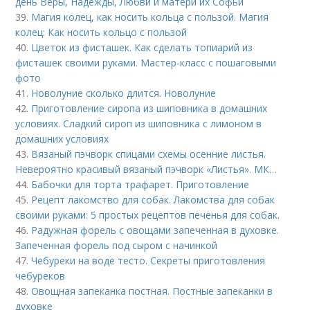
день Веры, Надежды, Любви и матери их Софьи
39.
Магия колец, как носить кольца с пользой. Магия
колец: Как носить кольцо с пользой
40.
Цветок из фисташек. Как сделать топиарий из
фисташек своими руками. Мастер-класс с пошаговыми
фото
41.
Новолуние сколько длится. Новолуние
42.
Приготовление сиропа из шиповника в домашних
условиях. Сладкий сироп из шиповника с лимоном в
домашних условиях
43.
Вязаный пэчворк спицами схемы осенние листья.
Невероятно красивый вязаный пэчворк «Листья». МК…
44.
Бабочки для торта трафарет. Приготовление
45.
Рецепт лакомство для собак. Лакомства для собак
своими руками: 5 простых рецептов печенья для собак.
46.
Радужная форель с овощами запеченная в духовке.
Запеченная форель под сыром с начинкой
47.
Чебуреки на воде тесто. Секреты приготовления
чебуреков
48.
Овощная запеканка постная. Постные запеканки в
духовке