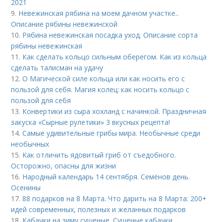
2021
9.
Невежинская рябина на моем дачном участке..
Описание рябины невежинской
10.
Рябина невежинская посадка уход. Описание сорта
рябины невежинская
11.
Как сделать кольцо сильным оберегом. Как из кольца
сделать талисман на удачу
12.
О Магической силе кольца или как носить его с
пользой для себя. Магия колец: как носить кольцо с
пользой для себя
13.
Конвертики из сыра хохланд с начинкой. Праздничная
закуска «Сырные рулетики» 3 вкусных рецепта!
14.
Самые удивительные грибы мира. Необычные среди
необычных
15.
Как отличить ядовитый гриб от съедобного.
Осторожно, опасны для жизни
16.
Народный календарь 14 сентября. Семёнов день.
Осенины
17.
88 подарков на 8 Марта. Что дарить на 8 Марта: 200+
идей современных, полезных и желанных подарков
18.
Кабачки на зиму сушеные. Сушеные кабачки