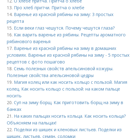
12.
О хлебе притча. Притча о хлебе
13.
Про хлеб притчи. Притча о хлебе
14.
Варенье из красной рябины на зиму: 3 простых
рецепта
15.
Если веки глаз чешутся. Почему чешутся глаза?
16.
Как варить варенье из рябины. Рецепты ароматного
рябинового варенья
17.
Варенье из красной рябины на зиму в домашних
условиях. Варенье из красной рябины на зиму - 5 простых
рецептов с фото пошагово
18.
Семь полезных свойств апельсиновой кожуры.
Полезные свойства апельсиновой цедры
19.
Магия колец или как носить кольцо с пользой. Магия
колец. Как носить кольцо с пользой: на каком пальце
носить
20.
Суп на зиму борщ. Как приготовить борщ на зиму в
банках
21.
На каких пальцах носить кольца. Как носить кольца?
Объясняем на пальцах!
22.
Поделки из шишек и кленовых листьев. Поделки из
шишек, листьев, семян, соломки