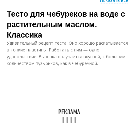
Показать все
Тесто для чебуреков на воде с
Популярные рецепты
Рецепт на кефире
растительным маслом.
Классика
Удивительный рецепт теста. Оно хорошо раскатывается
в тонкие пластины. Работать с ним — одно
удовольствие. Выпечка получается вкусной, с большим
количеством пузырьков, как в чебуречной.