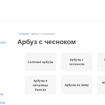
Главная
»
Арбуз с чесноком
Арбуз с чесноком
ьше.
Арбузы с
Соленые арбузы
чесноком
Арбузы в
М
Арбузы на зиму
литровых
банках
иму
Как