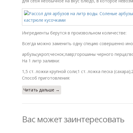
для себя необычное на вкус блюдо, в которое невозм
Ингредиенты берутся в произвольном количестве:
Всегда можно заменить одну специю совершенно иной,
арбузы;укроп;чеснок;лавр;горошины черного перца;гво
На 1 литр заливки:
1,5 ст. ложки крупной соли;1 ст. ложка песка (сахара);
Способ приготовления:
Читать дальше →
Вас может заинтересовать