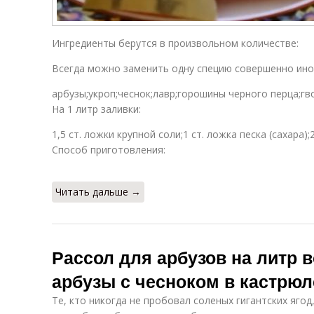
Ингредиенты берутся в произвольном количестве:
Всегда можно заменить одну специю совершенно иной,
арбузы;укроп;чеснок;лавр;горошины черного перца;гво
На 1 литр заливки:
1,5 ст. ложки крупной соли;1 ст. ложка песка (сахара);
Способ приготовления:
Читать дальше →
Рассол для арбузов на литр 
арбузы с чесноком в кастрюл
Те, кто никогда не пробовал соленых гигантских ягод