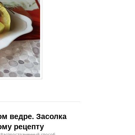
ом ведре. Засолка
ому рецепту
? Распространенный способ