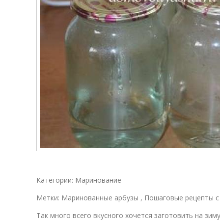
Арбузы в трех-
Арбузы в банке
Са
литровых
банках
Консервированные
Арбузы без
Мо
арбузы
стерилизации
Арбузы в
Малосольный
домашних
арбуз
условиях
Арбузы в пакете
Арбузы с медом
Категории: Маринование
Метки: Маринованные арбузы , Пошаговые рецепты 
Так много всего вкусного хочется заготовить на зим