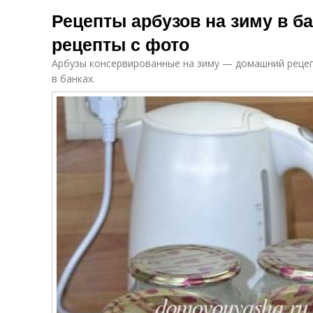
Малосольные
Соленые арбузы
Рецепты арбузов на зиму в б
арбузы
рецепты с фото
Арбузы консервированные на зиму — домашний рецеп
Арбузы к
Квашеный арбуз
в банках.
закрыванию
к
Ингредиенты
Арбузы для
Ар
для соленый
засолки
арбуз
Сладко-соленые
Арбузы без
арбузы
уксуса
Бочковые
Арбузы на
Арб
арбузы
соломе