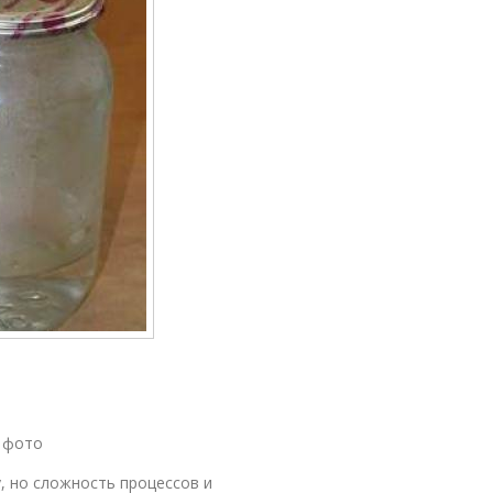
Арбуз с
лат из арбуза
чесноком
Арбузы без
ченый арбуз
корочки
Арбузы с
Моченые арбузы
укропом
с фото
у, но сложность процессов и