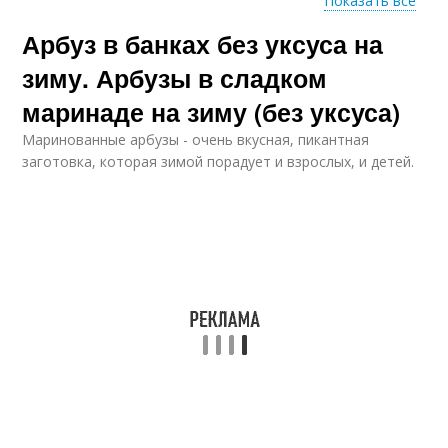
Показать все
Арбуз в банках без уксуса на
Квашеные арбузы
Арбузы в ведре
зиму. Арбузы в сладком
маринаде на зиму (без уксуса)
Маринованные арбузы - очень вкусная, пикантная
Рассол для арбузов
Литровые банки
заготовка, которая зимой порадует и взрослых, и детей.
Соленые арбузы
Арбузы с чесноком