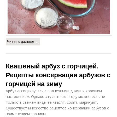
квашеные арбузы
Рецепт на 3-литровую
Рассол для арбузов
банку
Читать дальше →
Ингредиенты для
Соленый арбуз
соленый арбуз
Квашеный арбуз с горчицей.
Рецепты консервации арбузов с
горчицей на зиму
Заготовки из арбуза
Арбуз на зиму
Арбуз ассоциируется с солнечными днями и хорошим
настроением. Однако эту летнюю ягоду можно есть не
только в свежем виде: ее квасят, солят, маринуют.
Существует множество рецептов консервации арбузов с
Арбузы в
Вкусные арбузы
применением горчицы.
трехлитровой банке