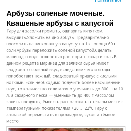
Показать все
Арбузы соленые моченые.
Арбузы в собственном
Бочковые арбузы
соку
Квашеные арбузы с капустой
Тару для засолки промыть, ошпарить кипятком,
высушить.Уложить на дно арбузы.Предварительно
Арбузы в
просолить нашинкованную капусту: на 1 кг овоща 60 г
Целые арбузы
пластиковом ведре
соли.Арбузы переложить солёной капустой.Сделать
маринад: в воде полностью растворить сахар и соль.В
данном рецепте маринад для заливки сырья имеет
сладковато-солёный вкус, вследствие чего и ягоды
Арбузы на скорую
приобретают нежный, сладковатый привкус с кислыми
Соленые арбузы
руку
нотками. Если необходимо получить более насыщенный
вкус, то количество соли можно увеличить до 800 г на 10
л, а сахарного песка — уменьшить до 400 г.Рассолом
залить продукты, ёмкость расположить в тёплом месте с
температурными показателями +20…+22°С.Тару с
Малосольные арбузы
Арбузы с чесноком
закваской переместить в прохладное, сухое и тёмное
место.