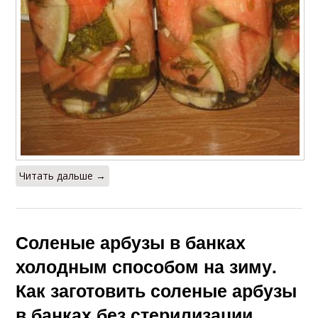
Польза от арбуза
Арбузы с прослойкой
Арбузы без
Дольки в банках
стерилизации
Читать дальше →
Соленые арбузы в банках
холодным способом на зиму.
Как заготовить соленые арбузы
в банках без стерилизации