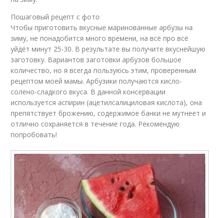
Арбузы с аспирином
Арбузы с медом
Пошаговый рецепт с фото
Чтобы приготовить вкусные маринованные арбузы на
зиму, не понадобится много времени, на всё про всё
уйдёт минут 25-30. В результате вы получите вкуснейшую
заготовку. Вариантов заготовки арбузов большое
Квашеный арбуз
Арбуз с горчицей
количество, но я всегда пользуюсь этим, проверенным
рецептом моей мамы. Арбузики получаются кисло-
солено-сладкого вкуса. В данной консервации
используется аспирин (ацетилсалициловая кислота), она
Арбузы с горчицей
Арбузы без уксуса
препятствует брожению, содержимое банки не мутнеет и
отлично сохраняется в течение года. Рекомендую
попробовать!
Арбузы в сладком
Малосольный арбуз
Ингредиенты для
Арбузы в ведре