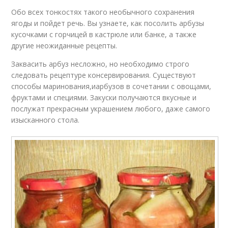
Обо всех тонкостях такого необычного сохранения
ягоды и пойдет речь. Вы узнаете, как посолить арбузы
кусочками с горчицей в кастрюле или банке, а также
Арбузы в литровых
другие неожиданные рецепты.
Арбузы с фото
банках
Заквасить арбуз несложно, но необходимо строго
следовать рецептуре консервирования. Существуют
способы маринования,иарбузов в сочетании с овощами,
Арбузы в трех-
фруктами и специями. Закуски получаются вкусные и
Арбузы на соломе
литровых банках
послужат прекрасным украшением любого, даже самого
изысканного стола.
Салат из арбуза
Арбузы с яблоками
Банки без
Моченый арбуз
стерилизации