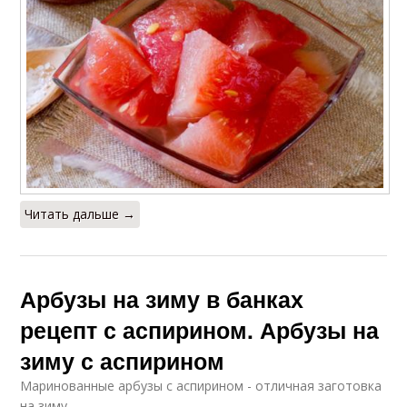
Арбуз с зеленым
Арбузы на зиму
луком
Арбуз в бочке
Арбуз в арбузном соке
Читать дальше →
Консервированные
Арбузы в банках
арбузы
Арбузы на зиму в банках
рецепт с аспирином. Арбузы на
Литровые банки
Арбузы без корочки
зиму с аспирином
Маринованные арбузы с аспирином - отличная заготовка
на зиму.