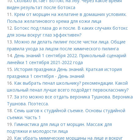
10.
Сколько встает Ботокс на лбу. Через какое время
виден результат после ботокса
11.
Крем от морщин на желатине в домашних условиях.
Польза желатинового крема для кожи лица
12.
Ботокс под глаза до и после. В каких случаях ботокс
для зоны вокруг глаз эффективен?
13.
Можно ли делать пилинг после чистки лица. Общие
правила ухода за лицом после химического пилинга
14.
День знаний 1 сентября 2022. Прикольный сценарий
линейки 1 сентября 2021-2022 года
15.
История праздника День знаний. Краткая история
праздника 1 сентября - День знаний
16.
Как выбрать пенал школьнику? рекомендации. Какой
школьный пенал лучше всего подойдет первокласснику?
17.
За это можно все отдать вероника Тушнова. Вероника
Тушнова. Поэтесса.
18.
Семь шагов к студийной съемке. Основы студийной
съемки. Часть 1
19.
Гимнастика для лица от морщин. Массаж для
подтяжки и молодости лица
20.
Как убрать мимические морщины на лице и вокруг