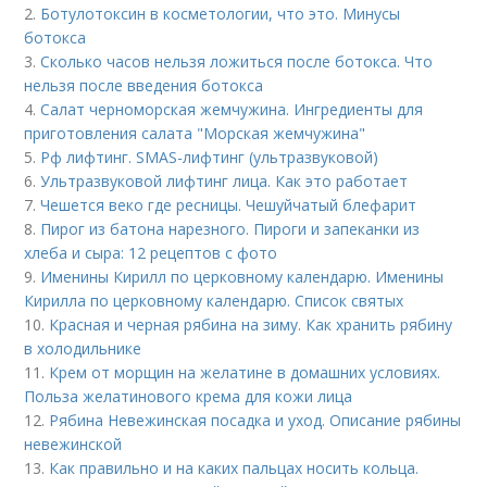
2.
Ботулотоксин в косметологии, что это. Минусы
ботокса
3.
Сколько часов нельзя ложиться после ботокса. Что
нельзя после введения ботокса
4.
Салат черноморская жемчужина. Ингредиенты для
приготовления салата "Морская жемчужина"
5.
Рф лифтинг. SMAS-лифтинг (ультразвуковой)
6.
Ультразвуковой лифтинг лица. Как это работает
7.
Чешется веко где ресницы. Чешуйчатый блефарит
8.
Пирог из батона нарезного. Пироги и запеканки из
хлеба и сыра: 12 рецептов с фото
9.
Именины Кирилл по церковному календарю. Именины
Кирилла по церковному календарю. Список святых
10.
Красная и черная рябина на зиму. Как хранить рябину
в холодильнике
11.
Крем от морщин на желатине в домашних условиях.
Польза желатинового крема для кожи лица
12.
Рябина Невежинская посадка и уход. Описание рябины
невежинской
13.
Как правильно и на каких пальцах носить кольца.