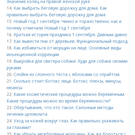
Значение колец на правой женской руке
14.
Как выбрать беговую дорожку для дома. Как
правильно выбрать беговую дорожку для дома
15.
Новый год 1 сентября. Чинно и торжественно: как и
почему отмечали Новый год 1 сентября
16.
Краткая история праздника 1 сентября. Давным-давно
17.
Как вывести пни от деревьев. Функциональный подход
18.
Как избавиться от морщин на лице. Основные виды
инъекционной коррекции
19.
Выкройка для свитера собаки. Худи для собаки своими
руками
20.
Слойки из слоеного теста с яблоками со спрайтом.
21.
Сколько стоит ботокс лица. Ботокс: плюсы, минусы,
нюансы
22.
Какие косметические процедуры можно беременным.
Какие процедуры можно во время беременности?
23.
Обертывание, что это такое. Салонные методы
лечения целлюлита
24.
Уход за кожей вокруг глаз. Как правильно ухаживать
за глазами?
25.
Как убрать межбровные морщины. Как же бороться с