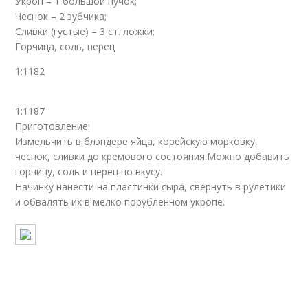
Укроп – 1 большой пучок;
Чеснок – 2 зубчика;
Сливки (густые) – 3 ст. ложки;
Горчица, соль, перец
1:1182
1:1187
Приготовление:
Измельчить в блэндере яйца, корейскую морковку,
чеснок, сливки до кремового состояния.Можно добавить
горчицу, соль и перец по вкусу.
Начинку нанести на пластинки сыра, свернуть в рулетики
и обвалять их в мелко порубленном укропе.