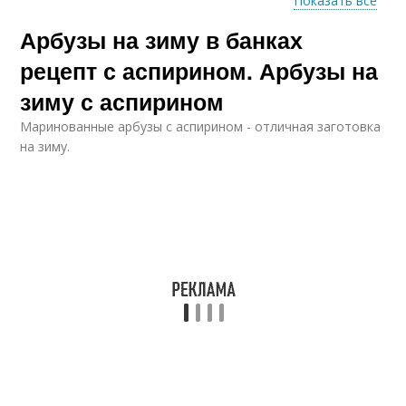
Показать все
Арбузы на зиму в банках
Вкусный рецепт
Простые рецепты
рецепт с аспирином. Арбузы на
зиму с аспирином
Маринованные арбузы с аспирином - отличная заготовка
Рецепт без
Рецепты на зиму
на зиму.
стерилизации
Классический рецепт
Рецепт с медом
Полезные рецепты
Ускоренный рецепт